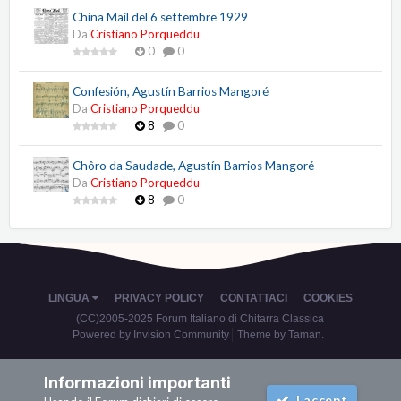
China Mail del 6 settembre 1929
Da
Cristiano Porqueddu
0
0
Confesión, Agustín Barrios Mangoré
Da
Cristiano Porqueddu
8
0
Chôro da Saudade, Agustín Barrios Mangoré
Da
Cristiano Porqueddu
8
0
LINGUA
PRIVACY POLICY
CONTATTACI
COOKIES
(CC)2005-2025 Forum Italiano di Chitarra Classica
Powered by Invision Community
Theme by Taman.
Informazioni importanti
I accept