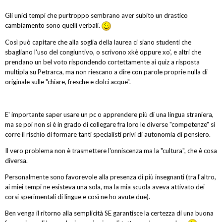
Gli unici tempi che purtroppo sembrano aver subito un drastico
cambiamento sono quelli verbali.
Così può capitare che alla soglia della laurea ci siano studenti che
sbagliano l'uso del congiuntivo, o scrivono xkè oppure xo', e altri che
prendano un bel voto rispondendo cortettamente ai quiz a risposta
multipla su Petrarca, ma non riescano a dire con parole proprie nulla di
originale sulle "chiare, fresche e dolci acque".
E' importante saper usare un pc o apprendere più di una lingua straniera,
ma se poi non si è in grado di collegare fra loro le diverse "competenze" si
corre il rischio di formare tanti specialisti privi di autonomia di pensiero.
Il vero problema non è trasmettere l'onniscenza ma la "cultura", che è cosa
diversa.
Personalmente sono favorevole alla presenza di più insegnanti (tra l'altro,
ai miei tempi ne esisteva una sola, ma la mia scuola aveva attivato dei
corsi sperimentali di lingue e così ne ho avute due).
Ben venga il ritorno alla semplicità SE garantisce la certezza di una buona