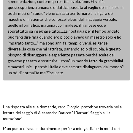
sperimentazioni, conferme, crescita, evoluzione. Et voilà,
quest'esperienza umana e didattica passata al vaglio del ministro in
pochi mesi di "studio" viene cassata per tornare alla figura del
maestro onnisciente, che conosce le basi del linguaggio verbale,
quello informatico, matematico, l'inglese, il francese ecc e
soprattutto sa insegnare tutto....La nostalgia per il tempo andato
può farci dire "ma quando ero piccolo avevo un maestro solo e ho
imparato tanto...", ma sono anni fa, tempi diversi, esigenze
diverse...la cosa che mi rattrista, parlando solo di scuola, è questo
bisogno di distruggere le esperienze passate perchè scelte dal
governo passato e sostituire....cosa?un mondo fatto da grembiulini
e maestri unici...perchè l'Italia deve sempre distinguersi dal mondo?
un pò di normalità mai??scusate
Una risposta alle sue domande, caro Giorgio, potrebbe trovarla nella
lettura del saggio di Alessandro Baricco "I Barbari. Saggio sulla
mutazione".
E' un punto di vista naturalmente, però - a mio giudizio - in molti casi