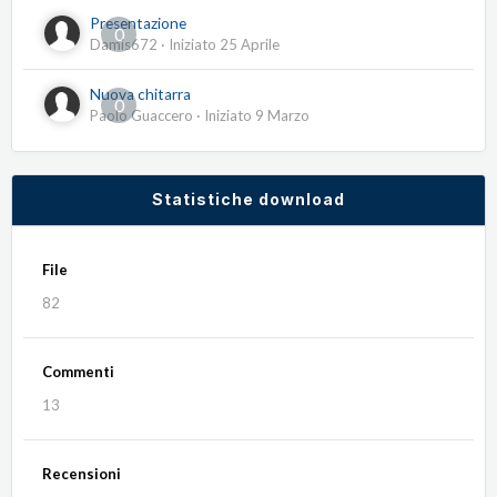
Presentazione
0
Damis672
· Iniziato
25 Aprile
Nuova chitarra
0
Paolo Guaccero
· Iniziato
9 Marzo
Statistiche download
File
82
Commenti
13
Recensioni