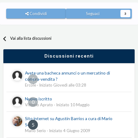
Condividi
Seguaci
3
Vai alla lista discussioni
Discussioni recenti
Avete una bacheca annunci o un mercatino di
0
compra-vendita ?
Ercole
· Iniziato
Giovedì alle 03:28
Nuovo iscritto
0
Vittorio Aprato
· Iniziato
10 Maggio
Sito internet su Agustín Barrios a cura di Mario
5
Serio
Mario Serio
· Iniziato
4 Giugno 2009