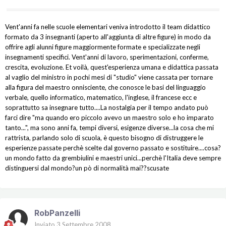
Vent'anni fa nelle scuole elementari veniva introdotto il team didattico
formato da 3 insegnanti (aperto all'aggiunta di altre figure) in modo da
offrire agli alunni figure maggiormente formate e specializzate negli
insegnamenti specifici. Vent'anni di lavoro, sperimentazioni, conferme,
crescita, evoluzione. Et voilà, quest'esperienza umana e didattica passata
al vaglio del ministro in pochi mesi di "studio" viene cassata per tornare
alla figura del maestro onnisciente, che conosce le basi del linguaggio
verbale, quello informatico, matematico, l'inglese, il francese ecc e
soprattutto sa insegnare tutto....La nostalgia per il tempo andato può
farci dire "ma quando ero piccolo avevo un maestro solo e ho imparato
tanto...", ma sono anni fa, tempi diversi, esigenze diverse...la cosa che mi
rattrista, parlando solo di scuola, è questo bisogno di distruggere le
esperienze passate perchè scelte dal governo passato e sostituire....cosa?
un mondo fatto da grembiulini e maestri unici...perchè l'Italia deve sempre
distinguersi dal mondo?un pò di normalità mai??scusate
RobPanzelli
Inviato
3 Settembre 2008