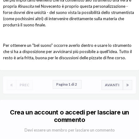
dei più importanti elementi che ha consentito allo strumento una vera e
propria
Rinascita
nel Novecento è proprio questa personalizzazione -
forse dovrei dire unicità - del suono vista la possibilità dello strumentista
(come pochissimi altri) di intervenire direttamente sulla materia che
produrrà il suono finale.
Per ottenere un "bel suono" occorre averlo dentro e usare lo strumento
che si ha a disposizione per avvicinarsi più possibile a quell'idea. Tutto il
resto è aria fritta, buona per le discussioni delle pizzate di fine corso.
Pagina 1 di 2
PREC
AVANTI
Crea un account o accedi per lasciare un
commento
Devi essere un membro per lasciare un commento