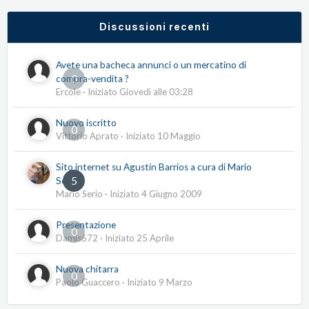
Discussioni recenti
Avete una bacheca annunci o un mercatino di
0
compra-vendita ?
Ercole
· Iniziato
Giovedì alle 03:28
Nuovo iscritto
0
Vittorio Aprato
· Iniziato
10 Maggio
Sito internet su Agustín Barrios a cura di Mario
5
Serio
Mario Serio
· Iniziato
4 Giugno 2009
Presentazione
0
Damis672
· Iniziato
25 Aprile
Nuova chitarra
0
Paolo Guaccero
· Iniziato
9 Marzo