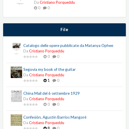
Da
Cristiano Porqueddu
0
0
File
Catalogo delle opere pubblicate da Matanya Ophee
Da
Cristiano Porqueddu
0
0
Segovia my book of the guitar
Da
Cristiano Porqueddu
1
0
China Mail del 6 settembre 1929
Da
Cristiano Porqueddu
0
0
Confesión, Agustín Barrios Mangoré
Da
Cristiano Porqueddu
8
0