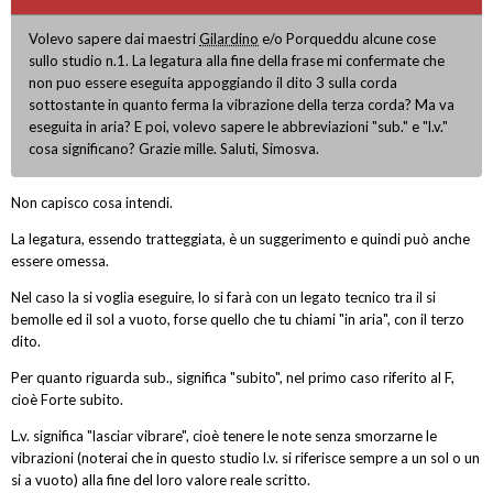
Volevo sapere dai maestri
Gilardino
e/o Porqueddu alcune cose
sullo studio n.1. La legatura alla fine della frase mi confermate che
non puo essere eseguita appoggiando il dito 3 sulla corda
sottostante in quanto ferma la vibrazione della terza corda? Ma va
eseguita in aria? E poi, volevo sapere le abbreviazioni "sub." e "l.v."
cosa significano? Grazie mille. Saluti, Simosva.
Non capisco cosa intendi.
La legatura, essendo tratteggiata, è un suggerimento e quindi può anche
essere omessa.
Nel caso la si voglia eseguire, lo si farà con un legato tecnico tra il si
bemolle ed il sol a vuoto, forse quello che tu chiami "in aria", con il terzo
dito.
Per quanto riguarda sub., significa "subito", nel primo caso riferito al F,
cioè Forte subito.
L.v. significa "lasciar vibrare", cioè tenere le note senza smorzarne le
vibrazioni (noterai che in questo studio l.v. si riferisce sempre a un sol o un
si a vuoto) alla fine del loro valore reale scritto.