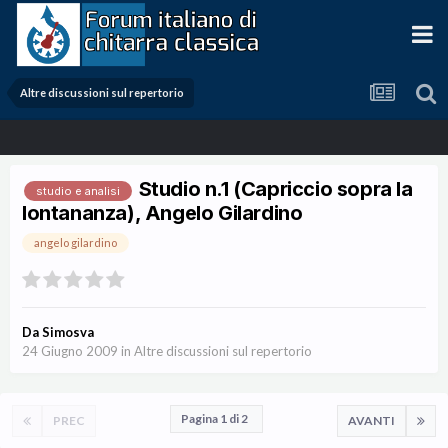
Altre discussioni sul repertorio
Studio n.1 (Capriccio sopra la
studio e analisi
lontananza), Angelo Gilardino
angelo gilardino
Da
Simosva
24 Giugno 2009
in
Altre discussioni sul repertorio
Pagina 1 di 2
PREC
AVANTI