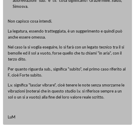
abbreviazioni "sub." e "l.v." cosa significano? Grazie mille. Saluti,
Simosva.
Non capisco cosa intendi.
La legatura, essendo tratteggiata, è un suggerimento e quindi può
anche essere omessa.
Nel caso la si voglia eseguire, lo si farà con un legato tecnico tra il si
bemolle ed il sol a vuoto, forse quello che tu chiami "in aria", con il
terzo dito.
Per quanto riguarda sub., significa "subito", nel primo caso riferito al
F, cioè Forte subito.
L.v. significa "lasciar vibrare", cioè tenere le note senza smorzarne le
vibrazioni (noterai che in questo studio l.v. si riferisce sempre a un
sol o un si a vuoto) alla fine del loro valore reale scritto.
LuM