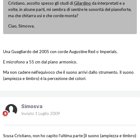
Cristiano, ascolto spesso gli studi di
Gilardino
da interpretati e a
volte, in alcune parti, mi sembra di sentire le sonorità del pianoforte,
ma che chitarra usi e che corde monta?
Ciao, Simosva.
Una Guagliardo del 2005 con corde Augustine Red o Imperials.
E microfono a 55 cm dal piano armonico.
Ma non cadere nell'equivoco che il suono arrivi dallo strumento. Il suono
(ampiezza e timbro) è la percezione dei colori.
Simosva
Inviato
1 Luglio 2009
Scusa Cristiano, non ho capito l'ultima parte [il suono (ampiezza e timbro)