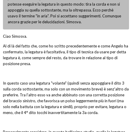
potesse eseguire la legatura in questo modo: tira la corda e non si
appoggia su quella sottostante, ma la oltrepassa. Ecco perchè
usavo il termine "in aria". Poi si accettano suggerimenti. Comunque
ancora grazie per le delucidazioni. Simosva.
Ciao Simosva.
Al di là del fatto che, come ho scritto precedentemente e come Angelo ha
confermato, la legatura è facoltativa, il tipo di tecnica da usare per detta
legatura è, come sempre del resto, da trovare in relazione al tipo di
posizione presa.
In questo caso una legatura "volante" (quindi senza appoggiare il dito 3
sulla corda sottostante, ma solo con un movimento breve) è senz'altro da
preferire. Tra l'altro esso va anche abbinato con una corretta posizione
del braccio sinistro, che favorisca un polso leggermente più in fuori (ma
solo nella battuta con la legatura e simili), proprio per evitare, legatura o
meno, che il 4° dito tocchi inavvertitamente la 3a corda.