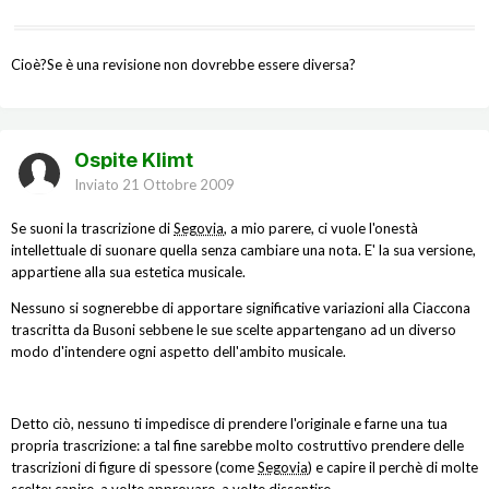
Cioè?Se è una revisione non dovrebbe essere diversa?
Ospite Klimt
Inviato
21 Ottobre 2009
Se suoni la trascrizione di
Segovia
, a mio parere, ci vuole l'onestà
intellettuale di suonare quella senza cambiare una nota. E' la sua versione,
appartiene alla sua estetica musicale.
Nessuno si sognerebbe di apportare significative variazioni alla Ciaccona
trascritta da Busoni sebbene le sue scelte appartengano ad un diverso
modo d'intendere ogni aspetto dell'ambito musicale.
Detto ciò, nessuno ti impedisce di prendere l'originale e farne una tua
propria trascrizione: a tal fine sarebbe molto costruttivo prendere delle
trascrizioni di figure di spessore (come
Segovia
) e capire il perchè di molte
scelte; capire, a volte approvare, a volte dissentire.