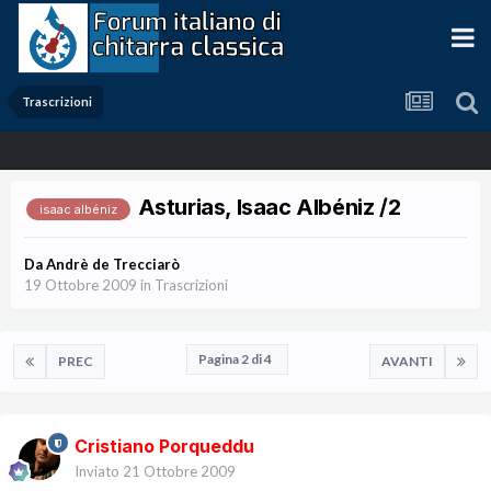
Trascrizioni
Asturias, Isaac Albéniz /2
isaac albéniz
Da
Andrè de Trecciarò
19 Ottobre 2009
in
Trascrizioni
Pagina 2 di 4
PREC
AVANTI
Cristiano Porqueddu
Inviato
21 Ottobre 2009