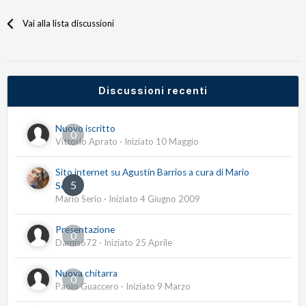
Vai alla lista discussioni
Discussioni recenti
Nuovo iscritto
0
Vittorio Aprato
· Iniziato
10 Maggio
Sito internet su Agustín Barrios a cura di Mario
5
Serio
Mario Serio
· Iniziato
4 Giugno 2009
Presentazione
0
Damis672
· Iniziato
25 Aprile
Nuova chitarra
0
Paolo Guaccero
· Iniziato
9 Marzo