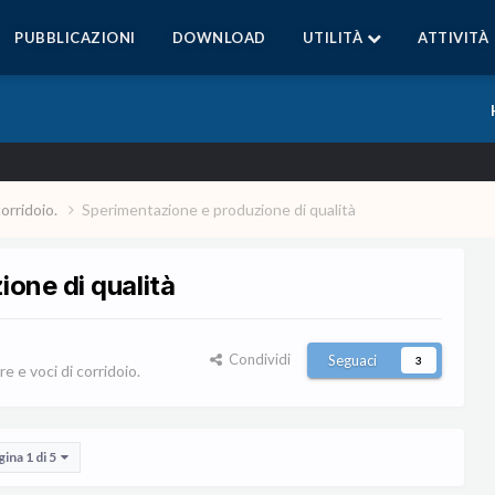
PUBBLICAZIONI
DOWNLOAD
UTILITÀ
ATTIVITÀ
corridoio.
Sperimentazione e produzione di qualità
one di qualità
Condividi
Seguaci
3
e e voci di corridoio.
gina 1 di 5