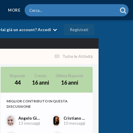
MORE
Registrati
Hai già un account? Accedi
Tutte le Attività
Risposte
Creato
Ultima Risposta
44
16 anni
16 anni
MIGLIOR CONTRIBUTO IN QUESTA
DISCUSSIONE
Angelo Gilardino
Cristiano Porqueddu
13 messaggi
10 messaggi