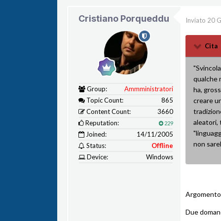
Cristiano Porqueddu
Inviato
20 G
Cita
"Svincola
qualche m
Group:
Ammministratori
ha, gross
Topic Count:
865
creare un
tradizion
Content Count:
3660
aleatori,
Reputation:
229
"linguagg
Joined:
14/11/2005
non sareb
Status:
Offline
Device:
Windows
Argomento 
Due doman