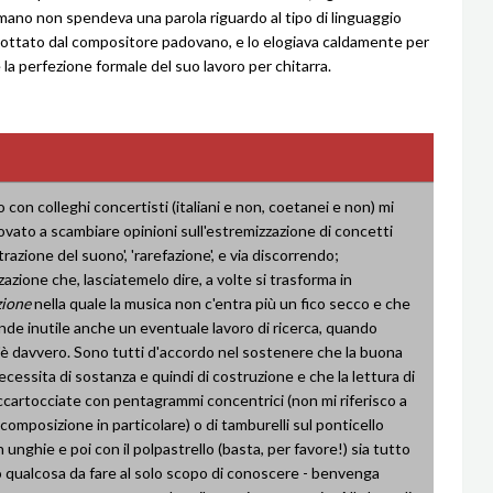
ano non spendeva una parola riguardo al tipo di linguaggio
ottato dal compositore padovano, e lo elogiava caldamente per
e la perfezione formale del suo lavoro per chitarra.
 con colleghi concertisti (italiani e non, coetanei e non) mi
ovato a scambiare opinioni sull'estremizzazione di concetti
razione del suono', 'rarefazione', e via discorrendo;
azione che, lasciatemelo dire, a volte si trasforma in
zione
nella quale la musica non c'entra più un fico secco e che
nde inutile anche un eventuale lavoro di ricerca, quando
'è davvero. Sono tutti d'accordo nel sostenere che la buona
cessita di sostanza e quindi di costruzione e che la lettura di
ccartocciate con pentagrammi concentrici (non mi riferisco a
omposizione in particolare) o di tamburelli sul ponticello
 unghie e poi con il polpastrello (basta, per favore!) sia tutto
qualcosa da fare al solo scopo di conoscere - benvenga