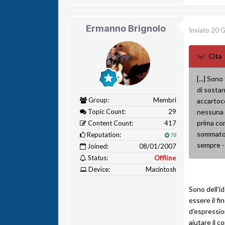
Ermanno Brignolo
Inviato
20 G
Cita
[...] Son
di sostan
Group:
Membri
accartoc
Topic Count:
29
nessuna c
prima con
Content Count:
417
sommato 
Reputation:
78
sempre - 
Joined:
08/01/2007
Status:
Offline
Device:
Macintosh
Sono dell'i
essere il f
d'espressio
aiutare il 