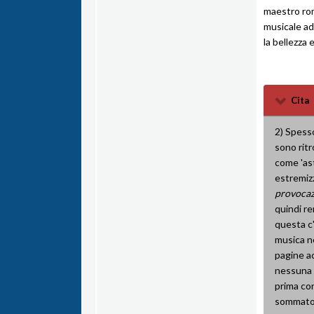
maestro rom
musicale ad
la bellezza 
Cita
2) Spesso
sono ritr
come 'ast
estremizz
provoca
quindi re
questa c
musica ne
pagine a
nessuna c
prima con
sommato 