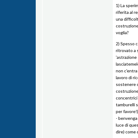
1) La speri
riferita al 
una difficol
costruzione
voglia?
2) Spesso co
ritrovato a
'astrazione 
lasciatemelo
non c'entra
lavoro di r
sostenere c
costruzione
concentrici 
tamburelli s
per favore!
- benvenga 
luce di ques
dire) come 