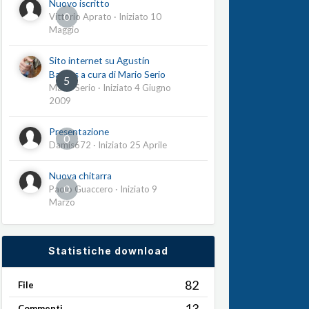
Nuovo iscritto
0
Vittorio Aprato
· Iniziato
10
Maggio
Sito internet su Agustín
Barrios a cura di Mario Serio
5
Mario Serio
· Iniziato
4 Giugno
2009
Presentazione
0
Damis672
· Iniziato
25 Aprile
Nuova chitarra
0
Paolo Guaccero
· Iniziato
9
Marzo
Statistiche download
82
File
13
Commenti