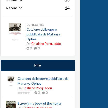
14
Recensioni
ULTIMO FILE
Catalogo delle opere
pubblicate da Matanya
Ophee
Da
Cristiano Porqueddu
0
0
File
Catalogo delle opere pubblicate da
Matanya Ophee
Da
Cristiano Porqueddu
0
0
Segovia my book of the guitar