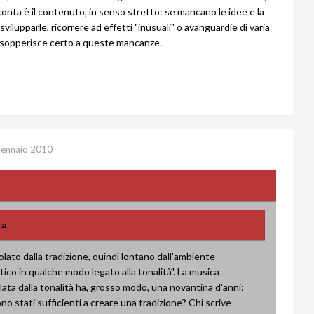
conta è il contenuto, in senso stretto: se mancano le idee e la
 svilupparle, ricorrere ad effetti "inusuali" o avanguardie di varia
 sopperisce certo a queste mancanze.
ennaio 2010
ta
olato dalla tradizione, quindi lontano dall'ambiente
stico in qualche modo legato alla tonalità". La musica
lata dalla tonalità ha, grosso modo, una novantina d'anni:
no stati sufficienti a creare una tradizione? Chi scrive