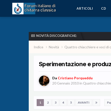
ARTICOLI
CD
NOVITÀ DISCOGRAFICHE:
Indice
Novità
Quattro chiacchiere e voci di 
Sperimentazione e produzi
Da
Cristiano Porqueddu
20 Gennaio 2010
in
Quattro chiacchier
1
2
3
4
5
AVANTI
Pa