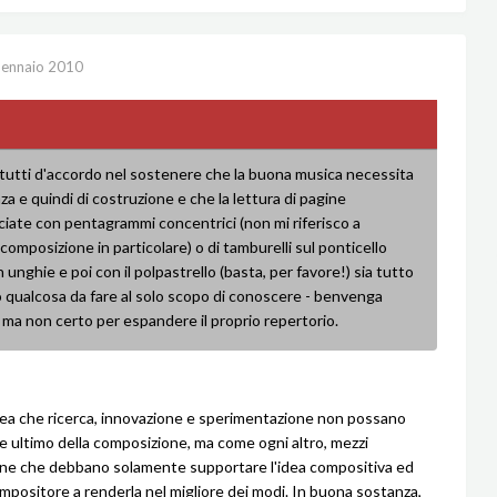
ennaio 2010
o tutti d'accordo nel sostenere che la buona musica necessita
za e quindi di costruzione e che la lettura di pagine
ciate con pentagrammi concentrici (non mi riferisco a
omposizione in particolare) o di tamburelli sul ponticello
 unghie e poi con il polpastrello (basta, per favore!) sia tutto
qualcosa da fare al solo scopo di conoscere - benvenga
ma non certo per espandere il proprio repertorio.
dea che ricerca, innovazione e sperimentazione non possano
ine ultimo della composizione, ma come ogni altro, mezzi
ne che debbano solamente supportare l'idea compositiva ed
compositore a renderla nel migliore dei modi. In buona sostanza,