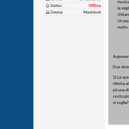
musica
Status:
Offline
le migl
Device:
Macintosh
chitar
Un pez
molto 
Argoment
Due dom
1) La sp
riferita 
ad una di
costruzio
si voglia?