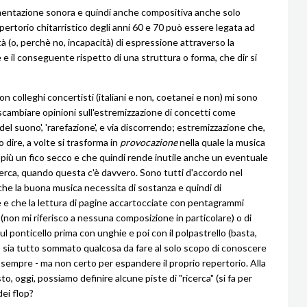
mentazione sonora e quindi anche compositiva anche solo
repertorio chitarristico degli anni 60 e 70 può essere legata ad
tà (o, perchè no, incapacità) di espressione attraverso la
 e il conseguente rispetto di una struttura o forma, che dir si
n colleghi concertisti (italiani e non, coetanei e non) mi sono
 scambiare opinioni sull'estremizzazione di concetti come
del suono', 'rarefazione', e via discorrendo; estremizzazione che,
 dire, a volte si trasforma in
provocazione
nella quale la musica
 più un fico secco e che quindi rende inutile anche un eventuale
icerca, quando questa c'è davvero. Sono tutti d'accordo nel
he la buona musica necessita di sostanza e quindi di
 e che la lettura di pagine accartocciate con pentagrammi
(non mi riferisco a nessuna composizione in particolare) o di
ul ponticello prima con unghie e poi con il polpastrello (basta,
) sia tutto sommato qualcosa da fare al solo scopo di conoscere
sempre - ma non certo per espandere il proprio repertorio. Alla
to, oggi, possiamo definire alcune piste di "ricerca" (si fa per
dei flop?