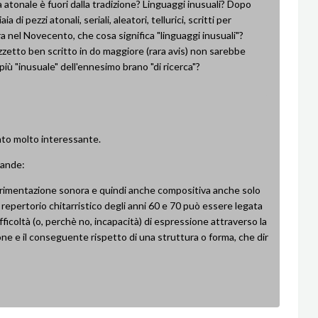
 atonale è fuori dalla tradizione? Linguaggi inusuali? Dopo
iaia di pezzi atonali, seriali, aleatori, tellurici, scritti per
ra nel Novecento, che cosa significa "linguaggi inusuali"?
zetto ben scritto in do maggiore (rara avis) non sarebbe
più "inusuale" dell'ennesimo brano "di ricerca"?
o molto interessante.
ande:
erimentazione sonora e quindi anche compositiva anche solo
al repertorio chitarristico degli anni 60 e 70 può essere legata
fficoltà (o, perchè no, incapacità) di espressione attraverso la
ne e il conseguente rispetto di una struttura o forma, che dir