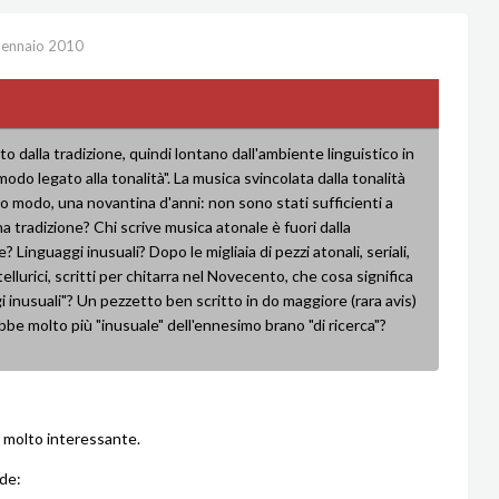
ennaio 2010
to dalla tradizione, quindi lontano dall'ambiente linguistico in
odo legato alla tonalità". La musica svincolata dalla tonalità
o modo, una novantina d'anni: non sono stati sufficienti a
a tradizione? Chi scrive musica atonale è fuori dalla
e? Linguaggi inusuali? Dopo le migliaia di pezzi atonali, seriali,
 tellurici, scritti per chitarra nel Novecento, che cosa significa
i inusuali"? Un pezzetto ben scritto in do maggiore (rara avis)
be molto più "inusuale" dell'ennesimo brano "di ricerca"?
molto interessante.
de: