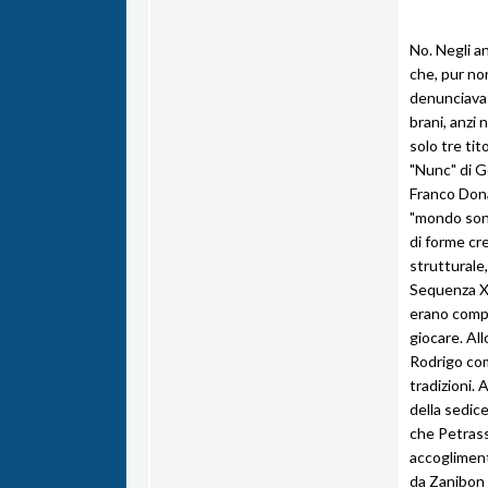
No. Negli a
che, pur no
denunciava 
brani, anzi 
solo tre tit
"Nunc" di G
Franco Dona
"mondo sono
di forme cr
strutturale,
Sequenza XI
erano compo
giocare. Al
Rodrigo comp
tradizioni. 
della sedice
che Petrass
accogliment
da Zanibon 