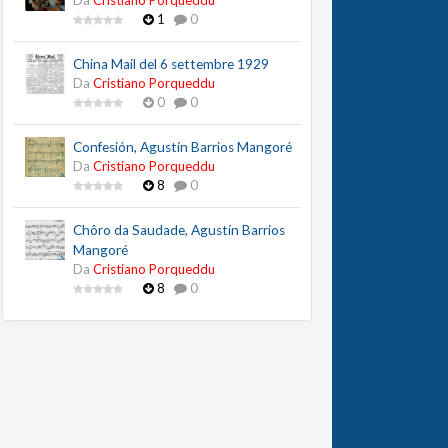
Da
Cristiano Porqueddu
1
0
China Mail del 6 settembre 1929
Da
Cristiano Porqueddu
0
0
Confesión, Agustín Barrios Mangoré
Da
Cristiano Porqueddu
8
0
Chôro da Saudade, Agustín Barrios
Mangoré
Da
Cristiano Porqueddu
8
0