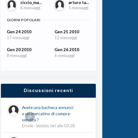
ciccio_matera
arturo tallini
6 messaggi
5 messaggi
GIORNI POPOLARI
Gen 24 2010
Gen 25 2010
17 messaggi
12 messaggi
Gen 20 2010
Gen 26 2010
8 messaggi
6 messaggi
Discussioni recenti
Avete una bacheca annunci
o un mercatino di compra-
0
vendita ?
Ercole
· Iniziato
Ieri alle 03:28