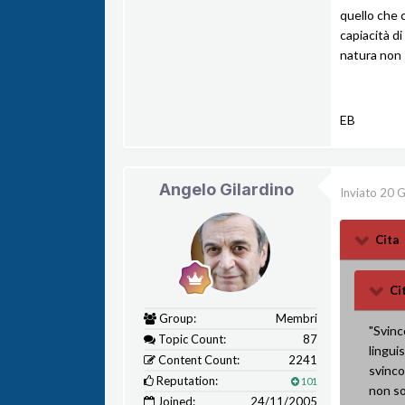
quello che 
capiacità di
natura non
EB
Angelo Gilardino
Inviato
20 G
Cita
Ci
Group:
Membri
"Svinc
Topic Count:
87
lingui
Content Count:
2241
svinco
Reputation:
101
non so
Joined:
24/11/2005