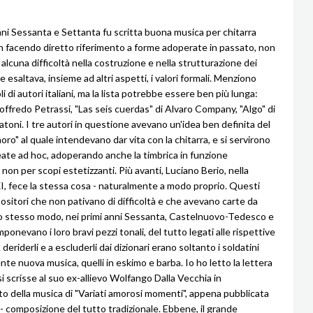
nni Sessanta e Settanta fu scritta buona musica per chitarra
n facendo diretto riferimento a forme adoperate in passato, non
alcuna difficoltà nella costruzione e nella strutturazione dei
ne esaltava, insieme ad altri aspetti, i valori formali. Menziono
oli di autori italiani, ma la lista potrebbe essere ben più lunga:
offredo Petrassi, "Las seis cuerdas" di Alvaro Company, "Algo" di
toni. I tre autori in questione avevano un'idea ben definita del
ro" al quale intendevano dar vita con la chitarra, e si servirono
eate ad hoc, adoperando anche la timbrica in funzione
 non per scopi estetizzanti. Più avanti, Luciano Berio, nella
, fece la stessa cosa - naturalmente a modo proprio. Questi
sitori che non pativano di difficoltà e che avevano carte da
lo stesso modo, nei primi anni Sessanta, Castelnuovo-Tedesco e
onevano i loro bravi pezzi tonali, del tutto legati alle rispettive
A deriderli e a escluderli dai dizionari erano soltanto i soldatini
nte nuova musica, quelli in eskimo e barba. Io ho letto la lettera
i scrisse al suo ex-allievo Wolfango Dalla Vecchia in
o della musica di "Variati amorosi momenti", appena pubblicata
- composizione del tutto tradizionale. Ebbene, il grande