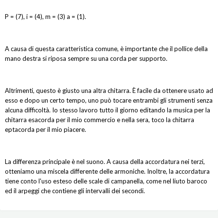
P = (7), i = (4), m = (3) a = (1).
A causa di questa caratteristica comune, è importante che il pollice della
mano destra si riposa sempre su una corda per supporto.
Altrimenti, questo è giusto una altra chitarra. È facile da ottenere usato ad
esso e dopo un certo tempo, uno può tocare entrambi gli strumenti senza
alcuna difficoltà. Io stesso lavoro tutto il giorno editando la musica per la
chitarra esacorda per il mio commercio e nella sera, toco la chitarra
eptacorda per il mio piacere.
La differenza principale è nel suono. A causa della accordatura nei terzi,
otteniamo una miscela differente delle armoniche. Inoltre, la accordatura
tiene conto l'uso esteso delle scale di campanella, come nel liuto baroco
ed il arpeggi che contiene gli intervalli dei secondi.