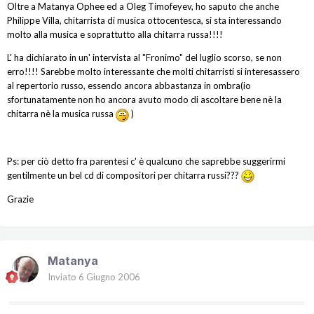
Oltre a Matanya Ophee ed a Oleg Timofeyev, ho saputo che anche
Philippe Villa, chitarrista di musica ottocentesca, si sta interessando
molto alla musica e soprattutto alla chitarra russa!!!!
L' ha dichiarato in un' intervista al "Fronimo" del luglio scorso, se non
erro!!!! Sarebbe molto interessante che molti chitarristi si interesassero
al repertorio russo, essendo ancora abbastanza in ombra(io
sfortunatamente non ho ancora avuto modo di ascoltare bene nè la
chitarra nè la musica russa
)
Ps: per ciò detto fra parentesi c' è qualcuno che saprebbe suggerirmi
gentilmente un bel cd di compositori per chitarra russi???
Grazie
Matanya
Inviato
6 Giugno 2006