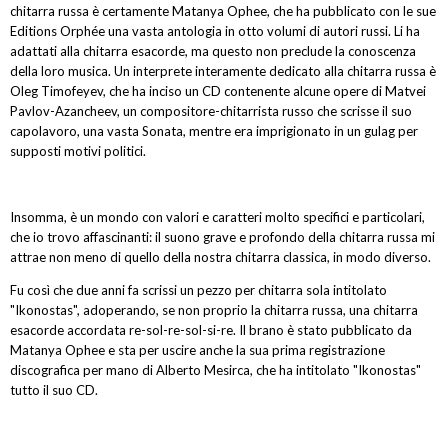
chitarra russa è certamente Matanya Ophee, che ha pubblicato con le sue
Editions Orphée una vasta antologia in otto volumi di autori russi. Li ha
adattati alla chitarra esacorde, ma questo non preclude la conoscenza
della loro musica. Un interprete interamente dedicato alla chitarra russa è
Oleg Timofeyev, che ha inciso un CD contenente alcune opere di Matvei
Pavlov-Azancheev, un compositore-chitarrista russo che scrisse il suo
capolavoro, una vasta Sonata, mentre era imprigionato in un gulag per
supposti motivi politici.
Insomma, è un mondo con valori e caratteri molto specifici e particolari,
che io trovo affascinanti: il suono grave e profondo della chitarra russa mi
attrae non meno di quello della nostra chitarra classica, in modo diverso.
Fu così che due anni fa scrissi un pezzo per chitarra sola intitolato
"Ikonostas", adoperando, se non proprio la chitarra russa, una chitarra
esacorde accordata re-sol-re-sol-si-re. Il brano è stato pubblicato da
Matanya Ophee e sta per uscire anche la sua prima registrazione
discografica per mano di Alberto Mesirca, che ha intitolato "Ikonostas"
tutto il suo CD.