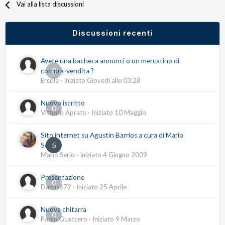
Vai alla lista discussioni
Discussioni recenti
Avete una bacheca annunci o un mercatino di
0
compra-vendita ?
Ercole
· Iniziato
Giovedì alle 03:28
Nuovo iscritto
0
Vittorio Aprato
· Iniziato
10 Maggio
Sito internet su Agustín Barrios a cura di Mario
5
Serio
Mario Serio
· Iniziato
4 Giugno 2009
Presentazione
0
Damis672
· Iniziato
25 Aprile
Nuova chitarra
0
Paolo Guaccero
· Iniziato
9 Marzo