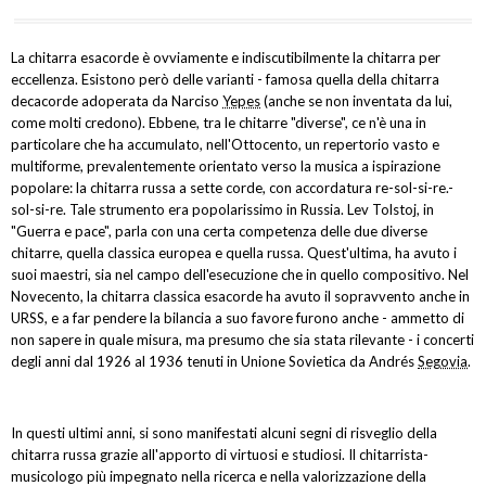
La chitarra esacorde è ovviamente e indiscutibilmente la chitarra per
eccellenza. Esistono però delle varianti - famosa quella della chitarra
decacorde adoperata da Narciso
Yepes
(anche se non inventata da lui,
come molti credono). Ebbene, tra le chitarre "diverse", ce n'è una in
particolare che ha accumulato, nell'Ottocento, un repertorio vasto e
multiforme, prevalentemente orientato verso la musica a ispirazione
popolare: la chitarra russa a sette corde, con accordatura re-sol-si-re.-
sol-si-re. Tale strumento era popolarissimo in Russia. Lev Tolstoj, in
"Guerra e pace", parla con una certa competenza delle due diverse
chitarre, quella classica europea e quella russa. Quest'ultima, ha avuto i
suoi maestri, sia nel campo dell'esecuzione che in quello compositivo. Nel
Novecento, la chitarra classica esacorde ha avuto il sopravvento anche in
URSS, e a far pendere la bilancia a suo favore furono anche - ammetto di
non sapere in quale misura, ma presumo che sia stata rilevante - i concerti
degli anni dal 1926 al 1936 tenuti in Unione Sovietica da Andrés
Segovia
.
In questi ultimi anni, si sono manifestati alcuni segni di risveglio della
chitarra russa grazie all'apporto di virtuosi e studiosi. Il chitarrista-
musicologo più impegnato nella ricerca e nella valorizzazione della