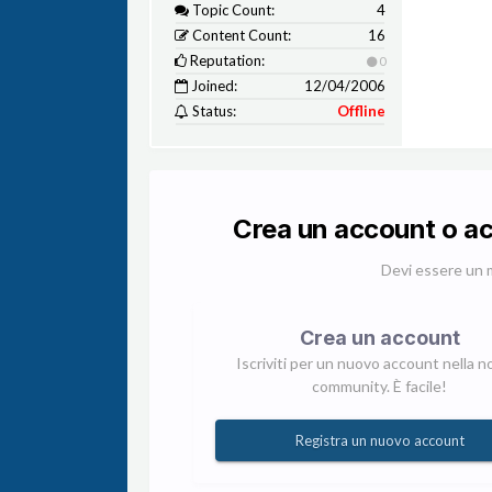
Topic Count:
4
Content Count:
16
Reputation:
0
Joined:
12/04/2006
Status:
Offline
Crea un account o a
Devi essere un 
Crea un account
Iscriviti per un nuovo account nella n
community. È facile!
Registra un nuovo account