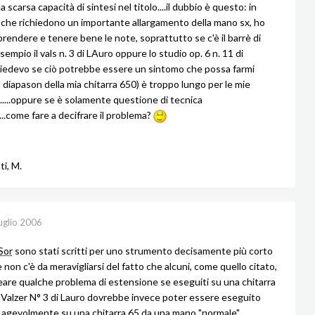
 scarsa capacità di sintesi nel titolo....il dubbio è questo: in
i che richiedono un importante allargamento della mano sx, ho
 prendere e tenere bene le note, soprattutto se c'è il barrè di
empio il vals n. 3 di LAuro oppure lo studio op. 6 n. 11 di
 chiedevo se ciò potrebbe essere un sintomo che possa farmi
l diapason della mia chitarra 650) è troppo lungo per le mie
......oppure se è solamente questione di tecnica
...come fare a decifrare il problema?
ti, M.
uglio 2006
Sor
sono stati scritti per uno strumento decisamente più corto
 non c'è da meravigliarsi del fatto che alcuni, come quello citato,
are qualche problema di estensione se eseguiti su una chitarra
 Valzer N° 3 di Lauro dovrebbe invece poter essere eseguito
agevolmente su una chitarra 65 da una mano "normale".