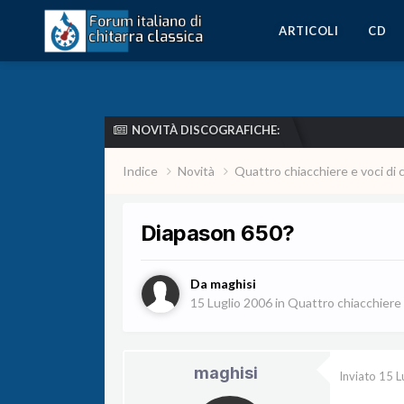
ARTICOLI
CD
NOVITÀ DISCOGRAFICHE:
Indice
Novità
Quattro chiacchiere e voci di 
Diapason 650?
Da
maghisi
15 Luglio 2006
in
Quattro chiacchiere e
maghisi
Inviato
15 L