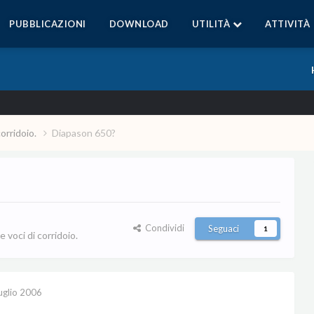
PUBBLICAZIONI
DOWNLOAD
UTILITÀ
ATTIVITÀ
corridoio.
Diapason 650?
Condividi
Seguaci
1
 voci di corridoio.
uglio 2006