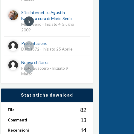
Sito internet su Agustín
Barrios a cura di Mario Serio
5
Mario Serio
· Iniziato
4 Giugno
2009
Presentazione
0
Damis672
· Iniziato
25 Aprile
Nuova chitarra
0
Paolo Guaccero
· Iniziato
9
Marzo
Statistiche download
82
File
13
Commenti
14
Recensioni