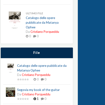
ULTIMO FILE
Catalogo delle opere
pubblicate da Matanya
Ophee
Da
Cristiano Porqueddu
0
0
File
Catalogo delle opere pubblicate da
Matanya Ophee
Da
Cristiano Porqueddu
0
0
Segovia my book of the guitar
Da
Cristiano Porqueddu
1
0