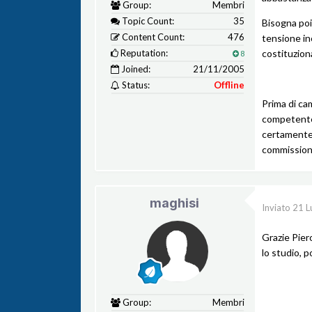
Group:
Membri
Topic Count:
35
Bisogna poi
Content Count:
476
tensione in
Reputation:
costituziona
8
Joined:
21/11/2005
Status:
Offline
Prima di ca
competente 
certamente 
commission
maghisi
Inviato
21 L
Grazie Pier
lo studio, p
Group:
Membri