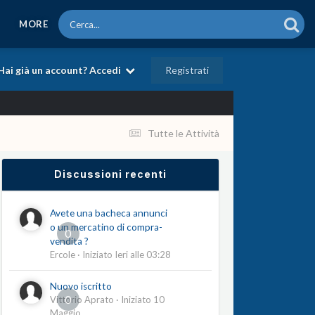
MORE
Registrati
Hai già un account? Accedi
Tutte le Attività
Discussioni recenti
Avete una bacheca annunci
o un mercatino di compra-
0
vendita ?
Ercole
· Iniziato
Ieri alle 03:28
Nuovo iscritto
0
Vittorio Aprato
· Iniziato
10
Maggio