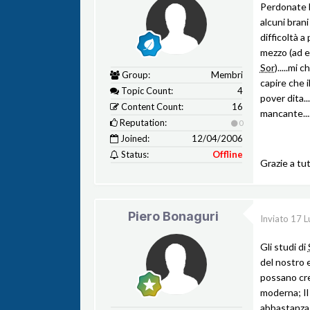
Perdonate la
alcuni bran
difficoltà a
mezzo (ad es
Sor
).....mi
Group:
Membri
capire che i
Topic Count:
4
pover dita..
Content Count:
16
mancante...
Reputation:
0
Joined:
12/04/2006
Status:
Offline
Grazie a tut
Piero Bonaguri
Inviato
17 L
Gli studi di
del nostro e
possano cre
moderna; Il
abbastanza 