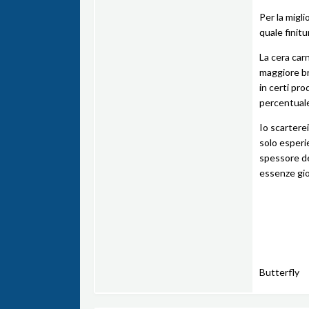
Per la migl
quale finitu
La cera carn
maggiore br
in certi pro
percentuale 
Io scartere
solo esperi
spessore dei
essenze gio
Butterfly