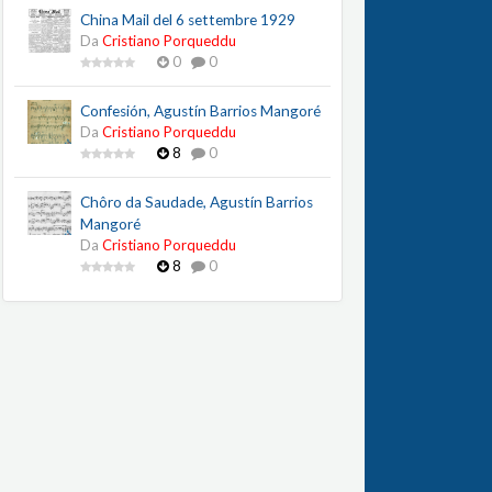
China Mail del 6 settembre 1929
Da
Cristiano Porqueddu
0
0
Confesión, Agustín Barrios Mangoré
Da
Cristiano Porqueddu
8
0
Chôro da Saudade, Agustín Barrios
Mangoré
Da
Cristiano Porqueddu
8
0