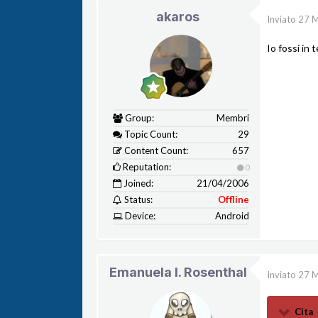
akaros
Inviato
27 M
Io fossi in 
Group:
Membri
Topic Count:
29
Content Count:
657
Reputation:
0
Joined:
21/04/2006
Status:
Offline
Device:
Android
Emanuela l. Rosenthal
Inviato
27 M
Cita