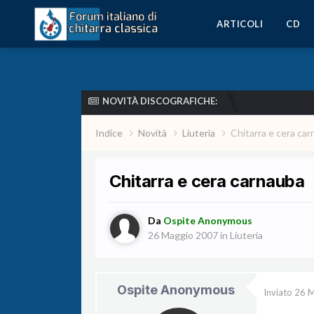
ARTICOLI
CD
NOVITÀ DISCOGRAFICHE:
Indice
Novità
Liuteria
Chitarra e cera ca
Chitarra e cera carnauba
Da
Ospite Anonymous
26 Maggio 2007
in
Liuteria
Ospite Anonymous
Inviato
26 M