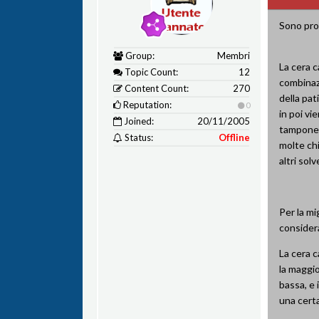
Sono prod
Group:
Membri
La cera c
Topic Count:
12
combinazi
Content Count:
270
della pat
Reputation:
0
in poi vi
Joined:
20/11/2005
tampone (
Status:
Offline
molte chi
altri solv
Per la mi
considera
La cera c
la maggio
bassa, e 
una certa