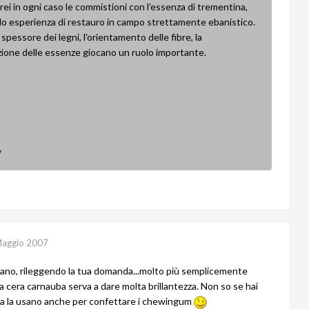
rei in ogni caso le commistioni con l'essenza di trementina,
lo esperienza di restauro in campo strettamente ebanistico.
spessore dei legni, l'orientamento delle fibre, la
ione delle essenze giocano un ruolo importante.
y
aggio 2007
ano, rileggendo la tua domanda...molto più semplicemente
a cera carnauba serva a dare molta brillantezza. Non so se hai
a la usano anche per confettare i chewingum