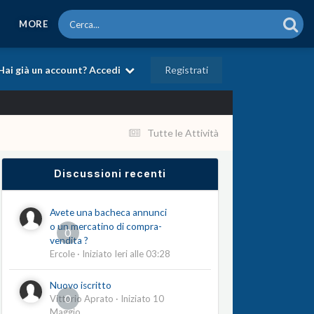
MORE
Registrati
Hai già un account? Accedi
Tutte le Attività
Discussioni recenti
Avete una bacheca annunci
o un mercatino di compra-
0
vendita ?
Ercole
· Iniziato
Ieri alle 03:28
Nuovo iscritto
0
Vittorio Aprato
· Iniziato
10
Maggio