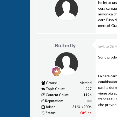
ho letto un
cera carnau
armonica ch
dare l'uso 
merito? Gra
Butterfly
Inviato
26 M
Sono prodott
La cera carn
combinazione
Group:
Membri
patina dei m
Topic Count:
227
viene più sp
Content Count:
1196
francese"), 
Reputation:
0
che prevede 
Joined:
31/01/2006
Status:
Offline