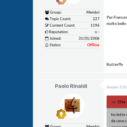
Group:
Membri
Per Frances
Topic Count:
227
molto bello 
Content Count:
1196
Reputation:
0
Joined:
31/01/2006
Status:
Offline
Butterfly
Paolo Rinaldi
Inviato
3 Ot
Cita
ho letto 
da cera c
Group:
Membri
cassa ar