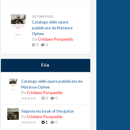
ULTIMO FILE
Catalogo delle opere
pubblicate da Matanya
Ophee
Da
Cristiano Porqueddu
0
0
File
Catalogo delle opere pubblicate da
Matanya Ophee
Da
Cristiano Porqueddu
0
0
Segovia my book of the guitar
Da
Cristiano Porqueddu
1
0