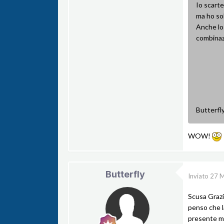
Io scarte
ma ho so
Anche lo 
combinaz
Butterfl
WOW!
Butterfly
Inviato
27 M
Scusa Grazi
penso che l
presente m