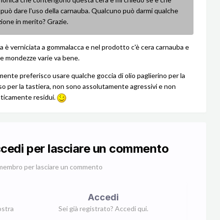
 può dare l'uso della carnauba. Qualcuno può darmi qualche
ione in merito? Grazie.
rra è verniciata a gommalacca e nel prodotto c'è cera carnauba e
i e mondezze varie va bene.
mente preferisco usare qualche goccia di olio paglierino per la
so per la tastiera, non sono assolutamente agressivi e non
aticamente residui.
ccedi per lasciare un commento
membro per lasciare un commento
Accedi
ostra
Sei già registrato? Accedi qui.