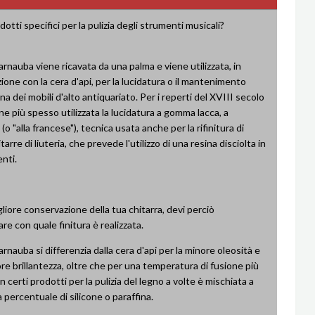
otti specifici per la pulizia degli strumenti musicali?
arnauba viene ricavata da una palma e viene utilizzata, in
one con la cera d'api, per la lucidatura o il mantenimento
ina dei mobili d'alto antiquariato. Per i reperti del XVIII secolo
ene più spesso utilizzata la lucidatura a gomma lacca, a
o "alla francese"), tecnica usata anche per la rifinitura di
tarre di liuteria, che prevede l'utilizzo di una resina disciolta in
enti.
gliore conservazione della tua chitarra, devi perciò
re con quale finitura è realizzata.
arnauba si differenzia dalla cera d'api per la minore oleosità e
re brillantezza, oltre che per una temperatura di fusione più
in certi prodotti per la pulizia del legno a volte è mischiata a
 percentuale di silicone o paraffina.