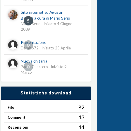
Sito internet su Agustín
Barrios a cura di Mario Serio
5
Mario Serio
· Iniziato
4 Giugno
2009
Presentazione
0
Damis672
· Iniziato
25 Aprile
Nuova chitarra
0
Paolo Guaccero
· Iniziato
9
Marzo
Statistiche download
82
File
13
Commenti
14
Recensioni