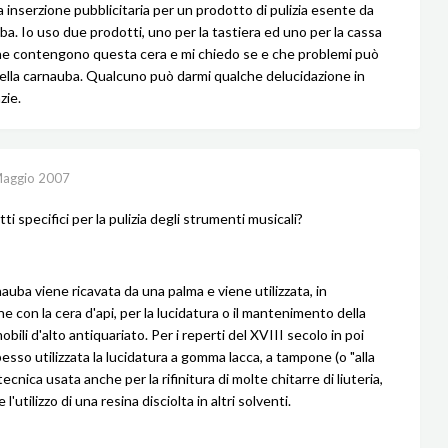
a inserzione pubblicitaria per un prodotto di pulizia esente da
ba. Io uso due prodotti, uno per la tastiera ed uno per la cassa
e contengono questa cera e mi chiedo se e che problemi può
della carnauba. Qualcuno può darmi qualche delucidazione in
zie.
aggio 2007
i specifici per la pulizia degli strumenti musicali?
auba viene ricavata da una palma e viene utilizzata, in
 con la cera d'api, per la lucidatura o il mantenimento della
obili d'alto antiquariato. Per i reperti del XVIII secolo in poi
esso utilizzata la lucidatura a gomma lacca, a tampone (o "alla
tecnica usata anche per la rifinitura di molte chitarre di liuteria,
l'utilizzo di una resina disciolta in altri solventi.