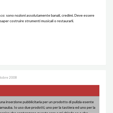
co: sono nozioni assolutamente banali, credimi. Deve essere
saper costruire strumenti musicali o restaurarli.
tobre 2008
una inserzione pubblicitaria per un prodotto di pulizia esente
arnauba. Io uso due prodotti, uno per la tastiera ed uno per la
monica che contengono questa cera e mi chiedo se e che