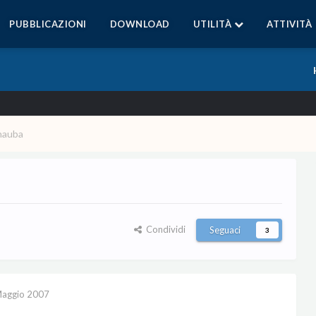
PUBBLICAZIONI
DOWNLOAD
UTILITÀ
ATTIVITÀ
rnauba
Condividi
Seguaci
3
aggio 2007