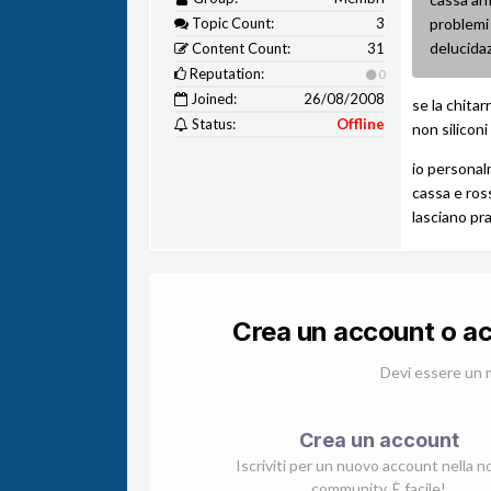
Topic Count:
3
problemi
delucidaz
Content Count:
31
Reputation:
0
Joined:
26/08/2008
se la chita
Status:
Offline
non silicon
io personal
cassa e ros
lasciano pr
Crea un account o a
Devi essere un 
Crea un account
Iscriviti per un nuovo account nella n
community. È facile!