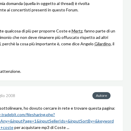
mia domanda (quella in oggetto al thread) è rivolta
nte ai concertisti presenti in questo Forum.
ate qualcosa di più per proporre Coste e
Mertz
, fanno parte di un
imonio che non deve rimanere più offuscato rispetto ad altri
, perchè la cosa più importante è, come dice Angelo
Gilardino
, il
'attenzione.
glio 2008
Autore
sottolineare, ho dovuto cercare in rete e trovare questa pagina:
tradebit.com/filesharing.php?
hAny=&inputPage=1&inputSellerIds=&inputSortBy=&keyword
n+coste
per acquistare mp3 di Coste ...