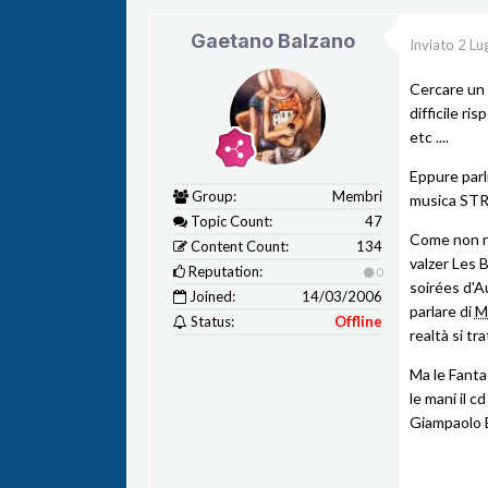
Gaetano Balzano
Inviato
2 Lu
Cercare un 
difficile ri
etc ....
Eppure parl
Group:
Membri
musica STR
Topic Count:
47
Come non ri
Content Count:
134
valzer Les 
Reputation:
0
soirées d'A
Joined:
14/03/2006
parlare di
M
Status:
Offline
realtà si t
Ma le Fanta
le mani il c
Giampaolo B