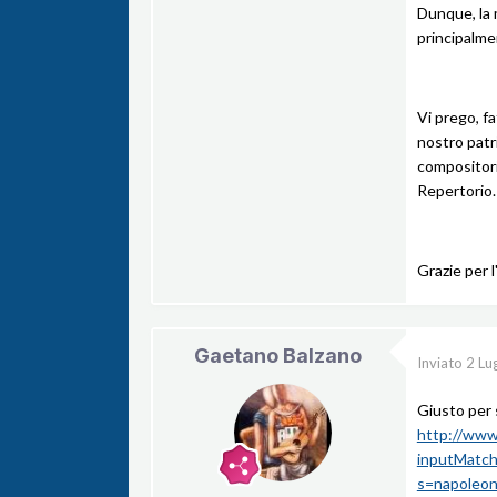
Dunque, la 
principalme
Vi prego, f
nostro patr
compositori
Repertorio.
Grazie per l
Gaetano Balzano
Inviato
2 Lu
Giusto per 
http://www.
inputMatc
s=napoleo