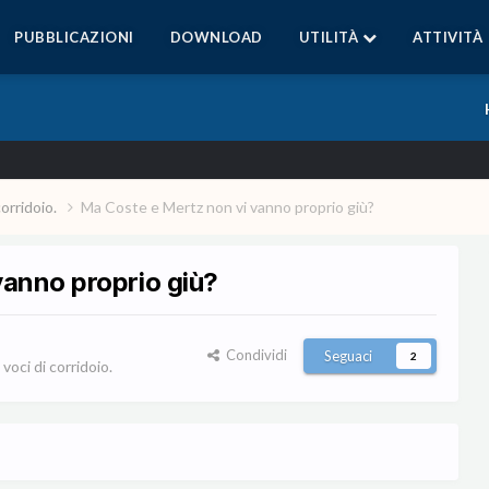
PUBBLICAZIONI
DOWNLOAD
UTILITÀ
ATTIVITÀ
corridoio.
Ma Coste e Mertz non vi vanno proprio giù?
vanno proprio giù?
Condividi
Seguaci
2
voci di corridoio.