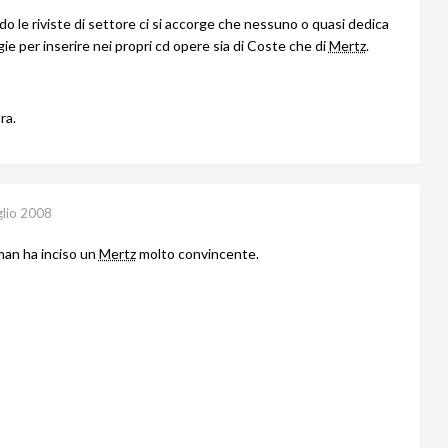
do le riviste di settore ci si accorge che nessuno o quasi dedica
ie per inserire nei propri cd opere sia di Coste che di
Mertz
.
ra.
glio 2008
an ha inciso un
Mertz
molto convincente.