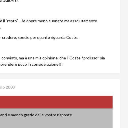
 GuitArt).
 è il "resto" ... le opere meno suonate ma assolutamente
.
 credere, specie per quanto riguarda Coste.
 convinto, ma è una mia opinione, che il Coste *prolisso* sia
 prendere poco in considerazione!!!
glio 2008
and e monch grazie delle vostre risposte.