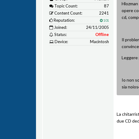
Hlozman h
Topic Count:
87
opere co
Content Count:
2241
cd, comp
Reputation:
101
Joined:
24/11/2005
Status:
Offline
Il proble
Device:
Macintosh
convince
Leggere 
Io non so
sia noios
La chitarris
due CD ded