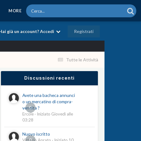
MORE
Registrati
Hai già un account? Accedi
Tutte le Attività
Discussioni recenti
Avete una bacheca annunci
o un mercatino di compra-
0
vendita ?
Ercole
· Iniziato
Giovedì alle
03:28
Nuovo iscritto
0
Vittorio Aprato
· Iniziato
10