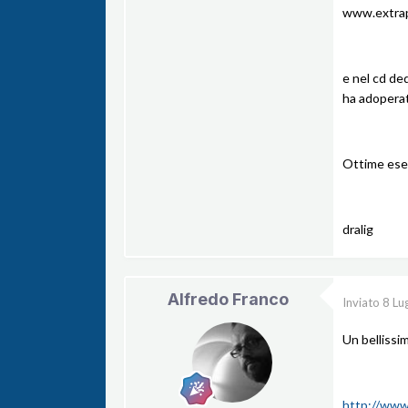
www.extrap
e nel cd de
ha adoperat
Ottime esec
dralig
Alfredo Franco
Inviato
8 Lu
Un bellissi
http://ww