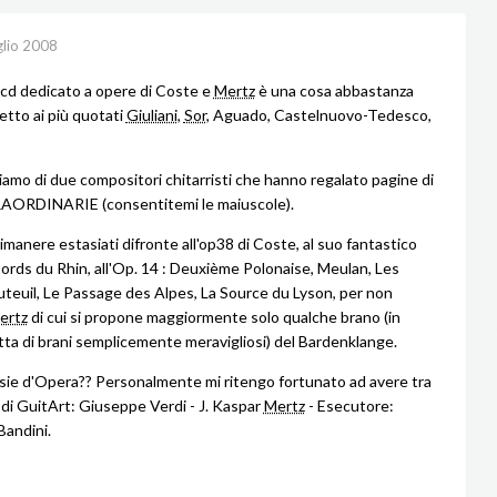
glio 2008
cd dedicato a opere di Coste e
Mertz
è una cosa abbastanza
spetto ai più quotati
Giuliani
,
Sor
, Aguado, Castelnuovo-Tedesco,
iamo di due compositori chitarristi che hanno regalato pagine di
AORDINARIE (consentitemi le maiuscole).
manere estasiati difronte all'op38 di Coste, al suo fantastico
Bords du Rhin, all'Op. 14 : Deuxième Polonaise, Meulan, Les
uteuil, Le Passage des Alpes, La Source du Lyson, per non
ertz
di cui si propone maggiormente solo qualche brano (in
ratta di brani semplicemente meravigliosi) del Bardenklange.
sie d'Opera?? Personalmente mi ritengo fortunato ad avere tra
d di GuitArt: Giuseppe Verdi - J. Kaspar
Mertz
- Esecutore:
andini.