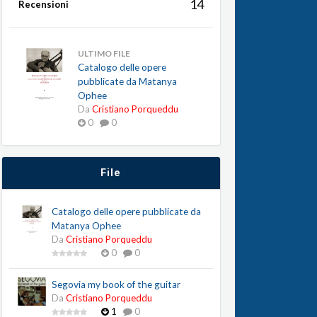
14
Recensioni
ULTIMO FILE
Catalogo delle opere
pubblicate da Matanya
Ophee
Da
Cristiano Porqueddu
0
0
File
Catalogo delle opere pubblicate da
Matanya Ophee
Da
Cristiano Porqueddu
0
0
Segovia my book of the guitar
Da
Cristiano Porqueddu
1
0