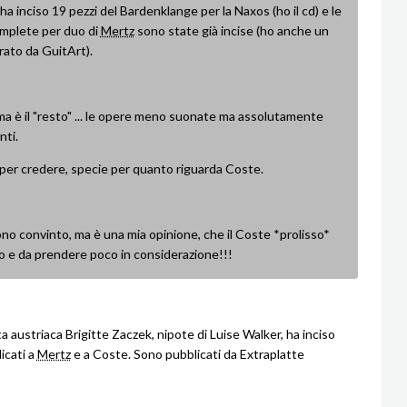
a inciso 19 pezzi del Bardenklange per la Naxos (ho il cd) e le
mplete per duo di
Mertz
sono state già incise (ho anche un
rato da GuitArt).
ma è il "resto" ... le opere meno suonate ma assolutamente
nti.
per credere, specie per quanto riguarda Coste.
no convinto, ma è una mia opinione, che il Coste *prolisso*
o e da prendere poco in considerazione!!!
ta austriaca Brigitte Zaczek, nipote di Luise Walker, ha inciso
icati a
Mertz
e a Coste. Sono pubblicati da Extraplatte