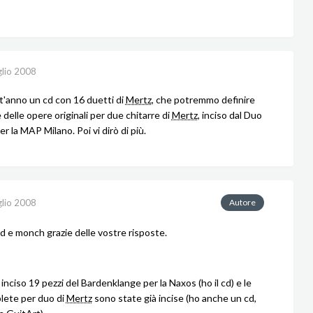
glio 2008
t'anno un cd con 16 duetti di
Mertz
, che potremmo definire
 delle opere originali per due chitarre di
Mertz
, inciso dal Duo
er la MAP Milano. Poi vi dirò di più.
glio 2008
Autore
d e monch grazie delle vostre risposte.
nciso 19 pezzi del Bardenklange per la Naxos (ho il cd) e le
lete per duo di
Mertz
sono state già incise (ho anche un cd,