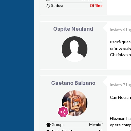
Status:
Offline
Ospite Neuland
Inviato
6 Lu
uscirà ques
un'integrale
Ghiribizzo p
Gaetano Balzano
Inviato
7 Lu
Cari Neulan
Hlozman ha i
Group:
Membri
opere comp