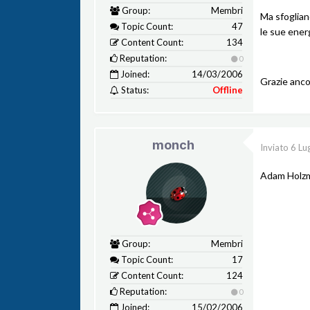
Group:
Membri
Ma sfoglian
Topic Count:
47
le sue energ
Content Count:
134
Reputation:
0
Joined:
14/03/2006
Grazie anco
Status:
Offline
monch
Inviato
6 Lu
Adam Holzm
Group:
Membri
Topic Count:
17
Content Count:
124
Reputation:
0
Joined:
15/02/2006