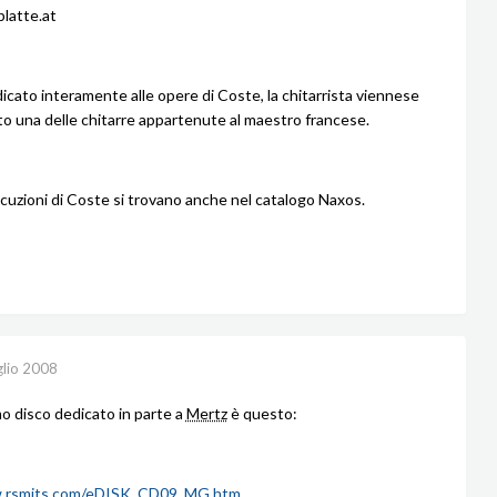
latte.at
dicato interamente alle opere di Coste, la chitarrista viennese
o una delle chitarre appartenute al maestro francese.
uzioni di Coste si trovano anche nel catalogo Naxos.
glio 2008
mo disco dedicato in parte a
Mertz
è questo:
w.rsmits.com/eDISK_CD09_MG.htm