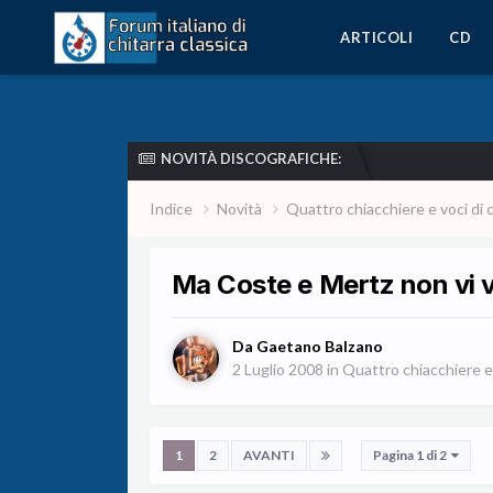
ARTICOLI
CD
NOVITÀ DISCOGRAFICHE:
Indice
Novità
Quattro chiacchiere e voci di 
Ma Coste e Mertz non vi 
Da
Gaetano Balzano
2 Luglio 2008
in
Quattro chiacchiere e 
1
2
AVANTI
Pagina 1 di 2