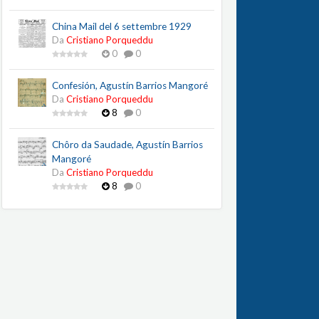
China Mail del 6 settembre 1929
Da
Cristiano Porqueddu
0
0
Confesión, Agustín Barrios Mangoré
Da
Cristiano Porqueddu
8
0
Chôro da Saudade, Agustín Barrios
Mangoré
Da
Cristiano Porqueddu
8
0