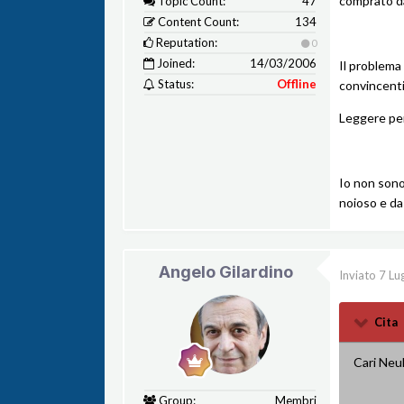
comprato da
Topic Count:
47
Content Count:
134
Reputation:
0
Joined:
14/03/2006
Il problema
Status:
Offline
convincenti
Leggere per
Io non sono
noioso e da
Angelo Gilardino
Inviato
7 Lu
Cita
Cari Neul
Group:
Membri