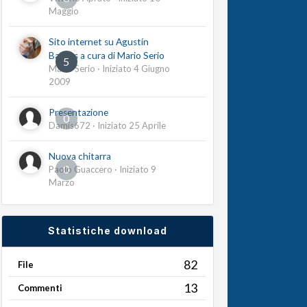
Maggio
Sito internet su Agustín
Barrios a cura di Mario Serio
5
Mario Serio
· Iniziato
4 Giugno
2009
Presentazione
0
Damis672
· Iniziato
25 Aprile
Nuova chitarra
0
Paolo Guaccero
· Iniziato
9
Marzo
Statistiche download
82
File
13
Commenti