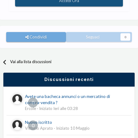
Accedi Ora
Condividi
Seguaci
0
Vai alla lista discussioni
Discussioni recenti
Avete una bacheca annunci o un mercatino di
0
compra-vendita ?
Ercole
· Iniziato
Ieri alle 03:28
Nuovo iscritto
0
Vittorio Aprato
· Iniziato
10 Maggio