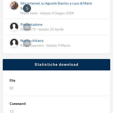
Sito internet su Agustín Barrios a cura di Mario
5
Serio
Mario Serio
· Iniziato
4 Giugno 2009
Presentazione
0
Damis672
· Iniziato
25 Aprile
Nuova chitarra
0
Paolo Guaccero
· Iniziato
9 Marzo
Statistiche download
File
82
Commenti
13