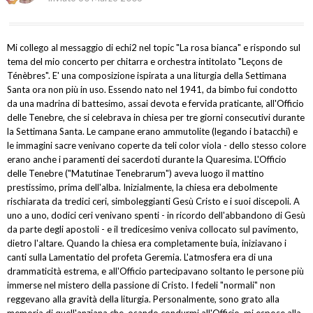
Mi collego al messaggio di echi2 nel topic "La rosa bianca" e rispondo sul
tema del mio concerto per chitarra e orchestra intitolato "Leçons de
Ténèbres". E' una composizione ispirata a una liturgia della Settimana
Santa ora non più in uso. Essendo nato nel 1941, da bimbo fui condotto
da una madrina di battesimo, assai devota e fervida praticante, all'Officio
delle Tenebre, che si celebrava in chiesa per tre giorni consecutivi durante
la Settimana Santa. Le campane erano ammutolite (legando i batacchi) e
le immagini sacre venivano coperte da teli color viola - dello stesso colore
erano anche i paramenti dei sacerdoti durante la Quaresima. L'Officio
delle Tenebre ("Matutinae Tenebrarum") aveva luogo il mattino
prestissimo, prima dell'alba. Inizialmente, la chiesa era debolmente
rischiarata da tredici ceri, simboleggianti Gesù Cristo e i suoi discepoli. A
uno a uno, dodici ceri venivano spenti - in ricordo dell'abbandono di Gesù
da parte degli apostoli - e il tredicesimo veniva collocato sul pavimento,
dietro l'altare. Quando la chiesa era completamente buia, iniziavano i
canti sulla Lamentatio del profeta Geremia. L'atmosfera era di una
drammaticità estrema, e all'Officio partecipavano soltanto le persone più
immerse nel mistero della passione di Cristo. I fedeli "normali" non
reggevano alla gravità della liturgia. Personalmente, sono grato alla