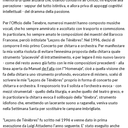
memoria di quell'anziana che, osando condurmi all'Officio, mi espose alla
percezione - seppur del tutto istintiva, e allora priva di appoggi cognitivi
intellettuali - del dramma della passione.
Per l'Officio delle Tenebre, numerosi maestri hanno composto musiche
vocali, che ho sempre ammirato e ascoltato con trasporto e commozione.
In particolare, ho sempre amato le composizioni dei maestri del Barocco
Francese, perciò intitolate "Leçons de Ténèbres". Nel 1996, decisi di
comporre il mio primo Concerto per chitarra e orchestra. Per manifestare
la mia scelta risoluta di evitare l'ennesima proposta della chitarra quale
strumento "piacevole" di intrattenimento, e per legare il mio nuovo lavoro
- come del resto avevo già fatto con le mie composizioni precedenti - alla
linea aperta da Manuel
de Falla
con l'"Homenaje", cioè a quella visione che
fa della chitarra uno strumento profondo, evocatore di mistero, scelsi di
scrivere le mie "Leçons de Ténèbres" proprio in forma di concerto per
chitarra e orchestra. Il responsorio tra il solista e l'orchestra evoca - con
mezzi strumentali - quello della liturgia, e anche quello del teatro greco, e
in particolare la chitarra evoca il soliloquio della "tinebra", strumento
idiofono che, emettendo un lacerante suono a raganella, veniva usato
nella Settimana Santa per sostituire le campane imbrigliate.
"Leçons de Ténèbres" fu scritto nel 1996 e venne dato in prima
esecuzione da Luigi Attademo l'anno seguente. E' stato eseguito anche