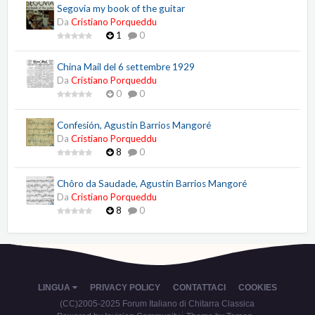
Segovia my book of the guitar
Da
Cristiano Porqueddu
1
0
China Mail del 6 settembre 1929
Da
Cristiano Porqueddu
0
0
Confesión, Agustín Barrios Mangoré
Da
Cristiano Porqueddu
8
0
Chôro da Saudade, Agustín Barrios Mangoré
Da
Cristiano Porqueddu
8
0
LINGUA
PRIVACY POLICY
CONTATTACI
COOKIES
(CC)2005-2025 Forum Italiano di Chitarra Classica