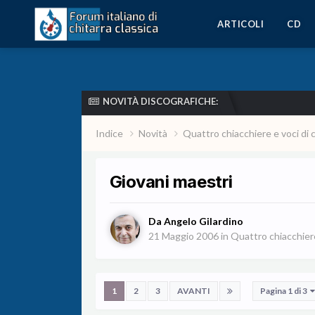
ARTICOLI
CD
NOVITÀ DISCOGRAFICHE:
Indice
Novità
Quattro chiacchiere e voci di 
Giovani maestri
Da
Angelo Gilardino
21 Maggio 2006
in
Quattro chiacchiere 
1
2
3
AVANTI
Pagina 1 di 3