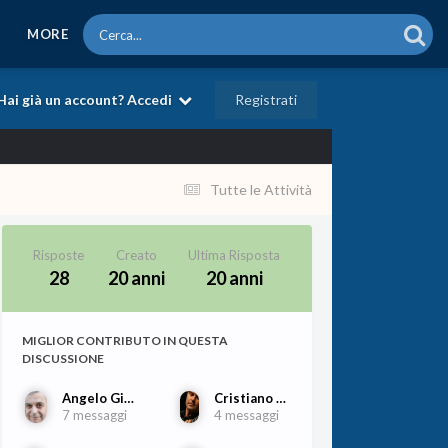
MORE
Registrati
Hai già un account? Accedi
Tutte le Attività
Risposte
Creato
Ultima Risposta
28
20 anni
20 anni
MIGLIOR CONTRIBUTO IN QUESTA
DISCUSSIONE
Angelo Gilardino
Cristiano Porqueddu
7 messaggi
4 messaggi