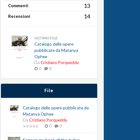
13
Commenti
14
Recensioni
ULTIMO FILE
Catalogo delle opere
pubblicate da Matanya
Ophee
Da
Cristiano Porqueddu
0
0
File
Catalogo delle opere pubblicate da
Matanya Ophee
Da
Cristiano Porqueddu
0
0