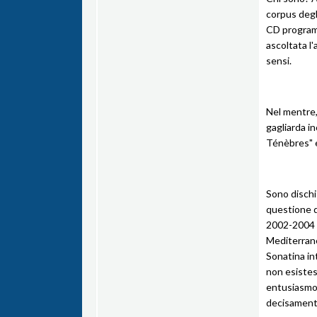
corpus degli
CD programma
ascoltata l'
sensi.
Nel mentre,
gagliarda i
Ténèbres" e
Sono dischi 
questione di
2002-2004 d
Mediterranea
Sonatina in
non esistes
entusiasmo.
decisamente 