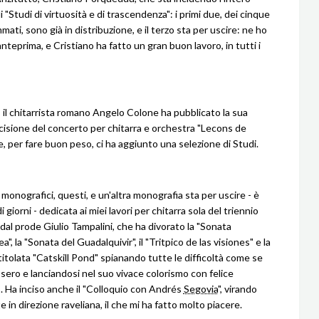
 "Studi di virtuosità e di trascendenza": i primi due, dei cinque
ti, sono già in distribuzione, e il terzo sta per uscire: ne ho
anteprima, e Cristiano ha fatto un gran buon lavoro, in tutti i
 il chitarrista romano Angelo Colone ha pubblicato la sua
ncisione del concerto per chitarra e orchestra "Lecons de
, per fare buon peso, ci ha aggiunto una selezione di Studi.
monografici, questi, e un'altra monografia sta per uscire - è
 giorni - dedicata ai miei lavori per chitarra sola del triennio
al prode Giulio Tampalini, che ha divorato la "Sonata
", la "Sonata del Guadalquivir", il "Tritpico de las visiones" e la
titolata "Catskill Pond" spianando tutte le difficoltà come se
sero e lanciandosi nel suo vivace colorismo con felice
 Ha inciso anche il "Colloquio con Andrés
Segovia
", virando
in direzione raveliana, il che mi ha fatto molto piacere.