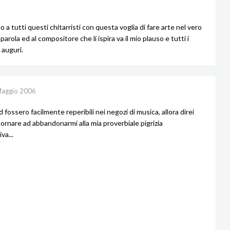
 a tutti questi chitarristi con questa voglia di fare arte nel vero
parola ed al compositore che li ispira va il mio plauso e tutti i
i auguri.
aggio 2006
cd fossero facilmente reperibili nei negozi di musica, allora direi
tornare ad abbandonarmi alla mia proverbiale pigrizia
va...