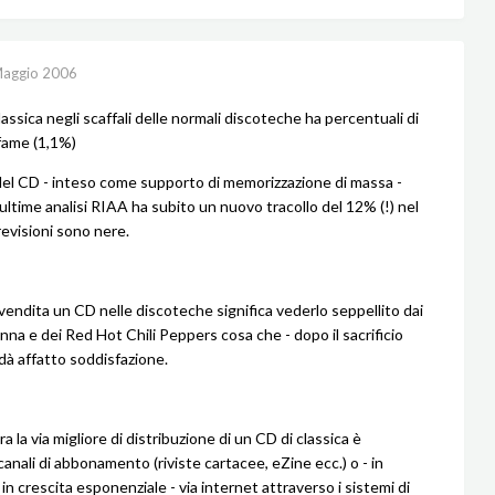
aggio 2006
assica negli scaffali delle normali discoteche ha percentuali di
fame (1,1%)
del CD - inteso come supporto di memorizzazione di massa -
ultime analisi RIAA ha subito un nuovo tracollo del 12% (!) nel
revisioni sono nere.
vendita un CD nelle discoteche significa vederlo seppellito dai
na e dei Red Hot Chili Peppers cosa che - dopo il sacrificio
 dà affatto soddisfazione.
 la via migliore di distribuzione di un CD di classica è
anali di abbonamento (riviste cartacee, eZine ecc.) o - in
in crescita esponenziale - via internet attraverso i sistemi di