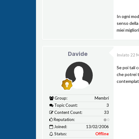
In ogni modo
senso della 
miei miglior
Davide
Inviato
22 M
Se poi tali 
che potrei 
contemplati
Group:
Membri
Topic Count:
3
Content Count:
33
Reputation:
0
Joined:
13/02/2006
Status:
Offline