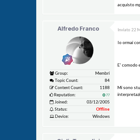
acquisto mp
Alfredo Franco
Inviato
22 M
Io ormai co
E' comodo e
Group:
Membri
Topic Count:
84
Mi sono stu
Content Count:
1188
interpretaz
Reputation:
77
Joined:
03/12/2005
Status:
Offline
Device:
Windows