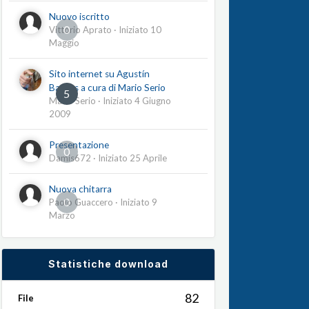
Nuovo iscritto
0
Vittorio Aprato
· Iniziato
10
Maggio
Sito internet su Agustín
Barrios a cura di Mario Serio
5
Mario Serio
· Iniziato
4 Giugno
2009
Presentazione
0
Damis672
· Iniziato
25 Aprile
Nuova chitarra
0
Paolo Guaccero
· Iniziato
9
Marzo
Statistiche download
82
File