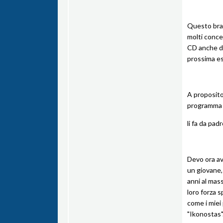
Questo bran
molti concer
CD anche da
prossima es
A proposito 
programma d
li fa da pad
Devo ora av
un giovane, 
anni al mass
loro forza s
come i miei 
"Ikonostas"