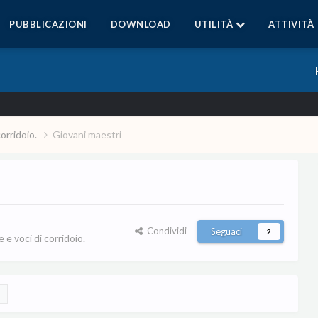
PUBBLICAZIONI
DOWNLOAD
UTILITÀ
ATTIVITÀ
corridoio.
Giovani maestri
Condividi
Seguaci
2
e voci di corridoio.