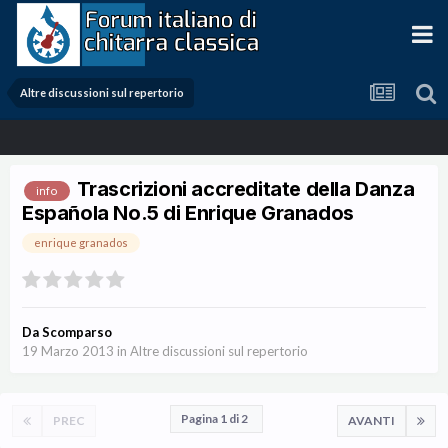
Altre discussioni sul repertorio
Trascrizioni accreditate della Danza
info
Española No.5 di Enrique Granados
enrique granados
Da
Scomparso
19 Marzo 2013
in
Altre discussioni sul repertorio
Pagina 1 di 2
PREC
AVANTI