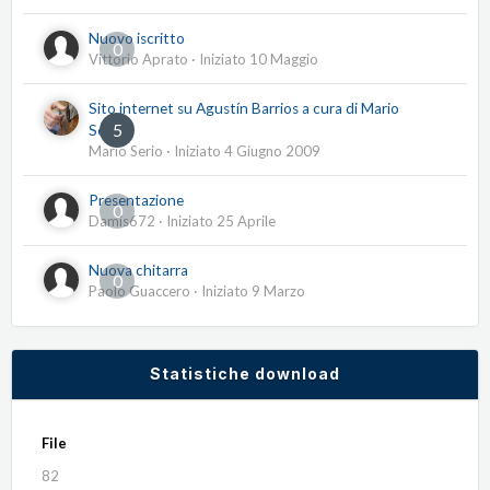
Nuovo iscritto
0
Vittorio Aprato
· Iniziato
10 Maggio
Sito internet su Agustín Barrios a cura di Mario
5
Serio
Mario Serio
· Iniziato
4 Giugno 2009
Presentazione
0
Damis672
· Iniziato
25 Aprile
Nuova chitarra
0
Paolo Guaccero
· Iniziato
9 Marzo
Statistiche download
File
82