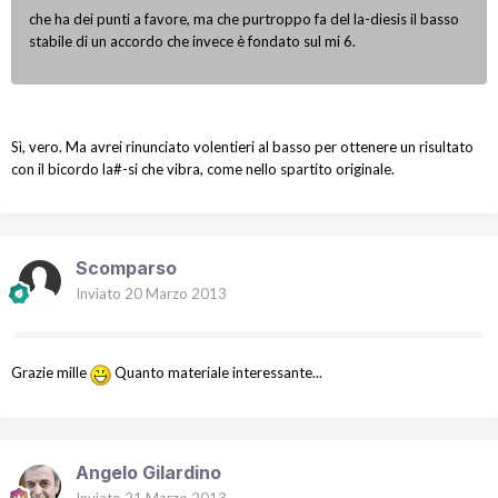
che ha dei punti a favore, ma che purtroppo fa del la-diesis il basso
stabile di un accordo che invece è fondato sul mi 6.
Sì, vero. Ma avrei rinunciato volentieri al basso per ottenere un risultato
con il bicordo la#-si che vibra, come nello spartito originale.
Scomparso
Inviato
20 Marzo 2013
Grazie mille
Quanto materiale interessante...
Angelo Gilardino