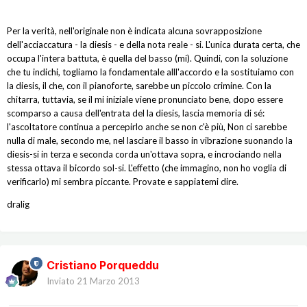
Per la verità, nell'originale non è indicata alcuna sovrapposizione
dell'acciaccatura - la diesis - e della nota reale - si. L'unica durata certa, che
occupa l'intera battuta, è quella del basso (mi). Quindi, con la soluzione
che tu indichi, togliamo la fondamentale alll'accordo e la sostituiamo con
la diesis, il che, con il pianoforte, sarebbe un piccolo crimine. Con la
chitarra, tuttavia, se il mi iniziale viene pronunciato bene, dopo essere
scomparso a causa dell'entrata del la diesis, lascia memoria di sé:
l'ascoltatore continua a percepirlo anche se non c'è più, Non ci sarebbe
nulla di male, secondo me, nel lasciare il basso in vibrazione suonando la
diesis-si in terza e seconda corda un'ottava sopra, e incrociando nella
stessa ottava il bicordo sol-si. L'effetto (che immagino, non ho voglia di
verificarlo) mi sembra piccante. Provate e sappiatemi dire.
dralig
Cristiano Porqueddu
Inviato
21 Marzo 2013