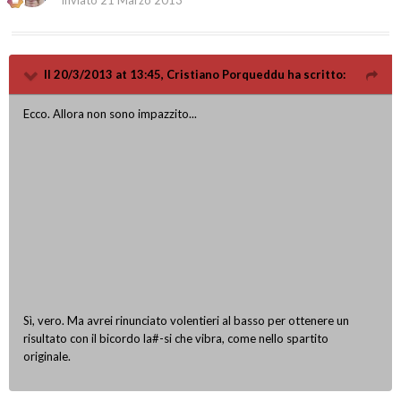
Inviato
21 Marzo 2013
Il 20/3/2013 at 13:45, Cristiano Porqueddu ha scritto:
Ecco. Allora non sono impazzito...
Sì, vero. Ma avrei rinunciato volentieri al basso per ottenere un
risultato con il bicordo la#-si che vibra, come nello spartito
originale.