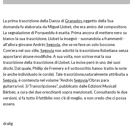
La prima trascrizione della Danza di
Granados
oggetto della Sua
domanda fu elaborata da Miguel Llobet, che era amico del compositore.
La segnalazione di Porqueddu è esatta. Prima ancora di mettere nero su
bianco la sua trascrizione, Llobet la insegnò - suonandola a frammenti -
all'allora giovane Andrés
Segovia
, che se ne fece un solo boccone.
Com'era nel suo stile,
Segovia
non adottò la trascrizione llobetiana senza
apportarvi alcune modifiche. A sua volta, non scrisse mai la sua
trascrizione della trascrizione di Llobet. La incise però in uno dei suoi
dischi. Dal quale, Phillip de Fremery e il sottoscritto hanno tratto le note
(e anche individuato le corde). Tale trascrizione,naturalmente attribuita a
Segovia
, è contenuta nel volume "Andrés
Segovia
/Obras para
guitarra/vol. 3/Transcripciones", pubblicato dalle Edizioni Musicali
Bèrben, a cura dei due orecchianti sopra menzionati. Consultando le due
versioni, si fa tutto il fattibile: non c'è di meglio, e non credo che ci possa
essere.
dralig