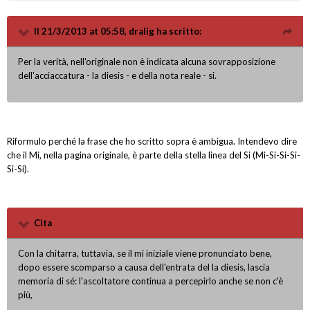
Il 21/3/2013 at 05:58, dralig ha scritto:
Per la verità, nell'originale non è indicata alcuna sovrapposizione
dell'acciaccatura - la diesis - e della nota reale - si.
Riformulo perché la frase che ho scritto sopra è ambigua. Intendevo dire
che il Mi, nella pagina originale, è parte della stella linea del Si (Mi-Si-Si-Si-
Si-Si).
Cita
Con la chitarra, tuttavia, se il mi iniziale viene pronunciato bene,
dopo essere scomparso a causa dell'entrata del la diesis, lascia
memoria di sé: l'ascoltatore continua a percepirlo anche se non c'è
più,