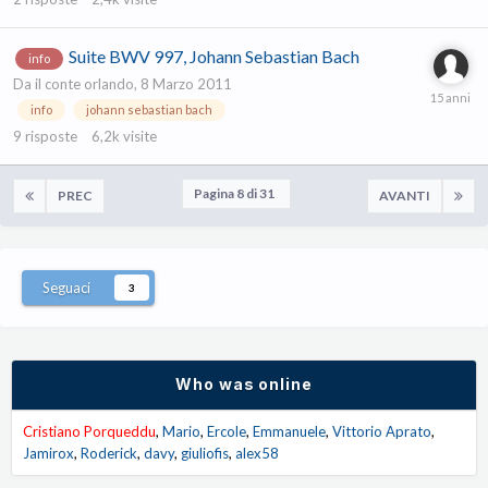
Suite BWV 997, Johann Sebastian Bach
info
Da
il conte orlando
,
8 Marzo 2011
info
johann sebastian bach
9
risposte
6,2k
visite
Pagina 8 di 31
PREC
AVANTI
Seguaci
3
Who was online
Cristiano Porqueddu
Mario
Ercole
Emmanuele
Vittorio Aprato
Jamirox
Roderick
davy
giuliofis
alex58