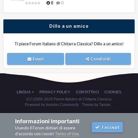
8
0
Dillo a un amico
Ti piace Forum Italiano di Chitarra Classica? Dillo a un amico!
Email
Condividi
LINGUA
PRIVACY POLICY
CONTATTACI
COOKIES
(CC)2005-2025 Forum Italiano di Chitarra Classica
Powered by Invision Community
Theme by Taman.
Informazioni importanti
I accept
Usando il Forum dichiari di essere
d'accordo con i nostri
Terms of Use
.