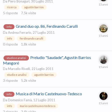
Da
Piero Bonaguri
,
30 Luglio 2011
ricerca
agustín barrios
5
risposte
7,5k
visite
Grand duo op. 86, Ferdinando Carulli
info
Da
Andrea Ferrario
,
27 Luglio 2011
info
ferdinando carulli
0
risposte
1,8k
visite
Preludio "Saudade", Agustín Barrios
studio e analisi
Mangoré
Da
Marcello Rivelli
,
22 Luglio 2011
studio e analisi
agustín barrios
3
risposte
5,2k
visite
Musica di Mario Castelnuovo-Tedesco
info
Da
Domenico Famà
,
12 Luglio 2011
info
mario castelnuovo-tedesco
2
risposte
2,4k
visite