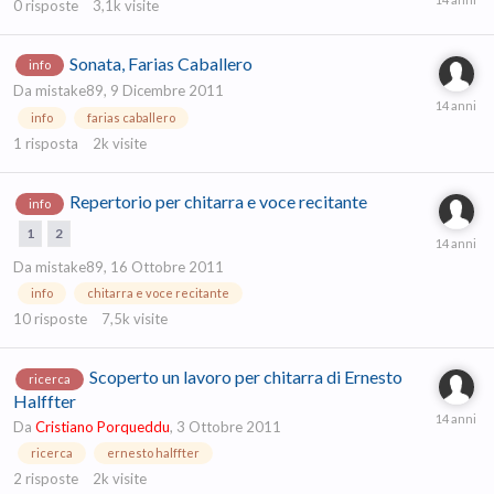
0
risposte
3,1k
visite
Sonata, Farias Caballero
info
Da
mistake89
,
9 Dicembre 2011
info
farias caballero
1
risposta
2k
visite
Repertorio per chitarra e voce recitante
info
1
2
Da
mistake89
,
16 Ottobre 2011
info
chitarra e voce recitante
10
risposte
7,5k
visite
Scoperto un lavoro per chitarra di Ernesto
ricerca
Halffter
Da
Cristiano Porqueddu
,
3 Ottobre 2011
ricerca
ernesto halffter
2
risposte
2k
visite