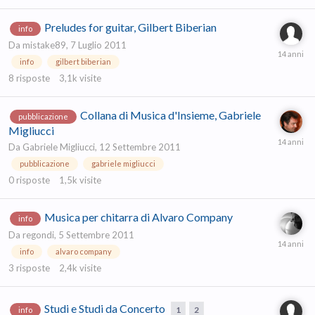
Preludes for guitar, Gilbert Biberian
info
Da
mistake89
,
7 Luglio 2011
info
gilbert biberian
8
risposte
3,1k
visite
Collana di Musica d'Insieme, Gabriele
pubblicazione
Migliucci
Da
Gabriele Migliucci
,
12 Settembre 2011
pubblicazione
gabriele migliucci
0
risposte
1,5k
visite
Musica per chitarra di Alvaro Company
info
Da
regondi
,
5 Settembre 2011
info
alvaro company
3
risposte
2,4k
visite
Studi e Studi da Concerto
1
2
info