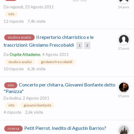
Da
regondi
,
23 Agosto 2011
info
12
risposte
7,4k
visite
Il repertorio chtarristico e le
studio e analisi
trascrizioni: Girolamo Frescobaldi
1
2
Da
Ospite Attademo
,
4 Agosto 2011
studio e analisi
girolamo frescobaldi
10
risposte
6,3k
visite
Concerto per chitarra, Giovanni Bonfante detto
info
"Panizza"
Da
lindina
,
2 Agosto 2011
info
giovanni bonfante
4
risposte
2,6k
visite
Petit Pierrot. Inedito di Agustín Barrios?
ricerca