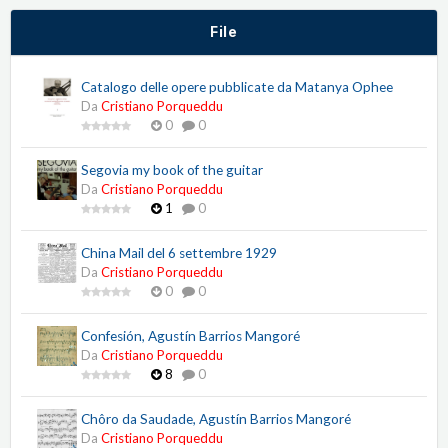
File
Catalogo delle opere pubblicate da Matanya Ophee
Da
Cristiano Porqueddu
0
0
Segovia my book of the guitar
Da
Cristiano Porqueddu
1
0
China Mail del 6 settembre 1929
Da
Cristiano Porqueddu
0
0
Confesión, Agustín Barrios Mangoré
Da
Cristiano Porqueddu
8
0
Chôro da Saudade, Agustín Barrios Mangoré
Da
Cristiano Porqueddu