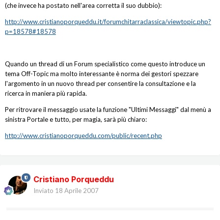
(che invece ha postato nell'area corretta il suo dubbio):
http://www.cristianoporqueddu.it/forumchitarraclassica/viewtopic.php?
p=18578#18578
Quando un thread di un Forum specialistico come questo introduce un
tema Off-Topic ma molto interessante è norma dei gestori spezzare
l'argomento in un nuovo thread per consentire la consultazione e la
ricerca in maniera più rapida.
Per ritrovare il messaggio usate la funzione "Ultimi Messaggi" dal menù a
sinistra Portale e tutto, per magia, sarà più chiaro:
http://www.cristianoporqueddu.com/public/recent.php
Cristiano Porqueddu
Inviato
18 Aprile 2007