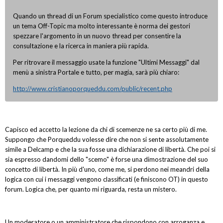
Quando un thread di un Forum specialistico come questo introduce
un tema Off-Topic ma molto interessante è norma dei gestori
spezzare l'argomento in un nuovo thread per consentire la
consultazione e la ricerca in maniera più rapida.
Per ritrovare il messaggio usate la funzione "Ultimi Messaggi" dal
menù a sinistra Portale e tutto, per magia, sarà più chiaro:
http://www.cristianoporqueddu.com/public/recent.php
Capisco ed accetto la lezione da chi di scemenze ne sa certo più di me.
Suppongo che Porqueddu volesse dire che non si sente assolutamente
simile a Delcamp e che la sua fosse una dichiarazione di libertà. Che poi si
sia espresso dandomi dello "scemo" è forse una dimostrazione del suo
concetto di libertà. In più d'uno, come me, si perdono nei meandri della
logica con cui i messaggi vengono classificati (e finiscono OT) in questo
forum. Logica che, per quanto mi riguarda, resta un mistero.
Un moderatore o un amministratore che rispondono con arroganza e