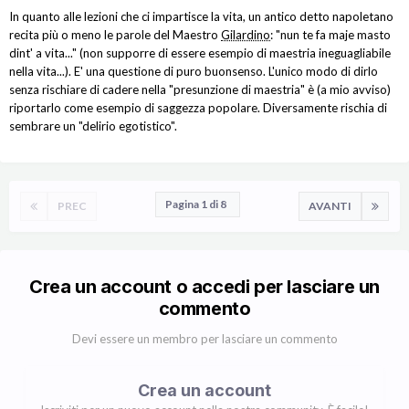
In quanto alle lezioni che ci impartisce la vita, un antico detto napoletano
recita più o meno le parole del Maestro
Gilardino
: "nun te fa maje masto
dint' a vita..." (non supporre di essere esempio di maestria ineguagliabile
nella vita...). E' una questione di puro buonsenso. L'unico modo di dirlo
senza rischiare di cadere nella "presunzione di maestria" è (a mio avviso)
riportarlo come esempio di saggezza popolare. Diversamente rischia di
sembrare un "delirio egotistico".
Pagina 1 di 8
PREC
AVANTI
Crea un account o accedi per lasciare un
commento
Devi essere un membro per lasciare un commento
Crea un account