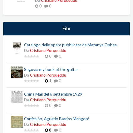
Da
Cristiano Porqueddu
0
0
File
Catalogo delle opere pubblicate da Matanya Ophee
Da
Cristiano Porqueddu
0
0
Segovia my book of the guitar
Da
Cristiano Porqueddu
1
0
China Mail del 6 settembre 1929
Da
Cristiano Porqueddu
0
0
Confesión, Agustín Barrios Mangoré
Da
Cristiano Porqueddu
8
0