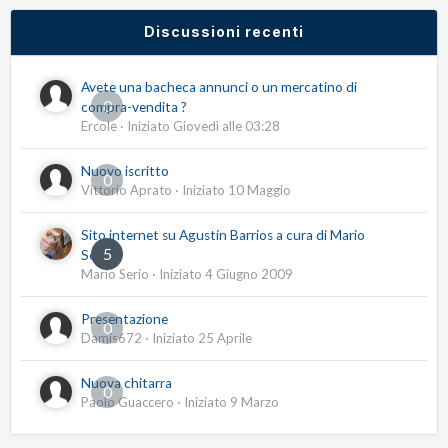
Discussioni recenti
Avete una bacheca annunci o un mercatino di
0
compra-vendita ?
Ercole
· Iniziato
Giovedì alle 03:28
Nuovo iscritto
0
Vittorio Aprato
· Iniziato
10 Maggio
Sito internet su Agustín Barrios a cura di Mario
5
Serio
Mario Serio
· Iniziato
4 Giugno 2009
Presentazione
0
Damis672
· Iniziato
25 Aprile
Nuova chitarra
0
Paolo Guaccero
· Iniziato
9 Marzo