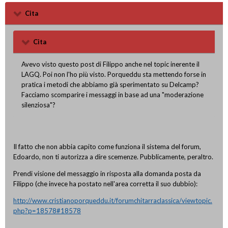
Cita
Cita
Avevo visto questo post di Filippo anche nel topic inerente il
LAGQ. Poi non l'ho più visto. Porqueddu sta mettendo forse in
pratica i metodi che abbiamo già sperimentato su Delcamp?
Facciamo scomparire i messaggi in base ad una "moderazione
silenziosa"?
Il fatto che non abbia capito come funziona il sistema del forum,
Edoardo, non ti autorizza a dire scemenze. Pubblicamente, peraltro.
Prendi visione del messaggio in risposta alla domanda posta da
Filippo (che invece ha postato nell'area corretta il suo dubbio):
http://www.cristianoporqueddu.it/forumchitarraclassica/viewtopic.
php?p=18578#18578