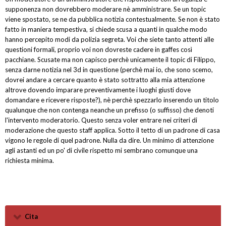
supponenza non dovrebbero moderare nè amministrare. Se un topic
viene spostato, se ne da pubblica notizia contestualmente. Se non è stato
fatto in maniera tempestiva, si chiede scusa a quanti in qualche modo
hanno percepito modi da polizia segreta. Voi che siete tanto attenti alle
questioni formali, proprio voi non dovreste cadere in gaffes così
pacchiane. Scusate ma non capisco perchè unicamente il topic di Filippo,
senza darne notizia nel 3d in questione (perchè mai io, che sono scemo,
dovrei andare a cercare quanto è stato sottratto alla mia attenzione
altrove dovendo imparare preventivamente i luoghi giusti dove
domandare e ricevere risposte?), nè perchè spezzarlo inserendo un titolo
qualunque che non contenga neanche un prefisso (o suffisso) che denoti
l'intervento moderatorio. Questo senza voler entrare nei criteri di
moderazione che questo staff applica. Sotto il tetto di un padrone di casa
vigono le regole di quel padrone. Nulla da dire. Un minimo di attenzione
agli astanti ed un po' di civile rispetto mi sembrano comunque una
richiesta minima.
Cita