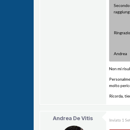
Secondo v
raggiunge
Ringrazi
Andrea
Non mi risul
Personalmen
molto peric
Ricorda, tie
Andrea De Vitis
Inviato
1 Se