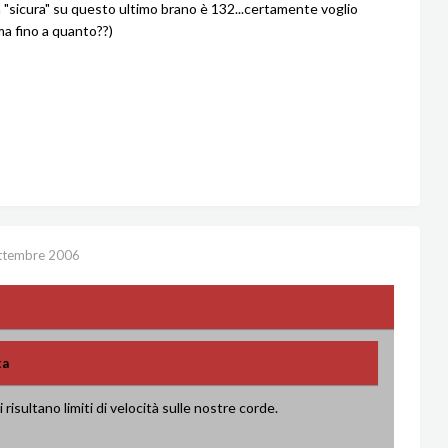
à "sicura" su questo ultimo brano è 132...certamente voglio
.ma fino a quanto??)
ttembre 2006
ta
 risultano limiti di velocità sulle nostre corde.