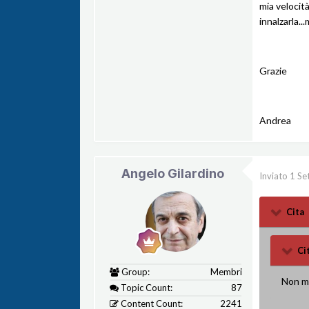
mia velocit
innalzarla..
Grazie
Andrea
Angelo Gilardino
Inviato
1 Se
Cita
Ci
Group:
Membri
Non mi
Topic Count:
87
Content Count:
2241