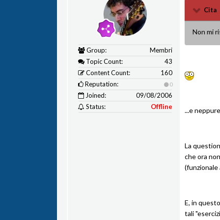
Cita
Non mi ri
Group:
Membri
Topic Count:
43
Content Count:
160
Reputation:
0
Joined:
09/08/2006
Status:
Offline
...e neppure
La questione
che ora non
(funzionale 
E, in quest
tali "eserciz