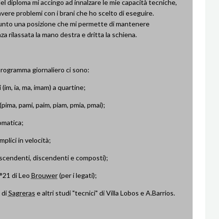
del diploma mi accingo ad innalzare le mie capacità tecniche,
vere problemi con i brani che ho scelto di eseguire.
unto una posizione che mi permette di mantenere
a rilassata la mano destra e dritta la schiena.
programma giornaliero ci sono:
i (im, ia, ma, imam) a quartine;
(pima, pami, paim, piam, pmia, pmai);
omatica;
mplici in velocità;
ascendenti, discendenti e composti);
n°21 di Leo
Brouwer
(per i legati);
ì di
Sagreras
e altri studi "tecnici" di Villa Lobos e A.Barrios.