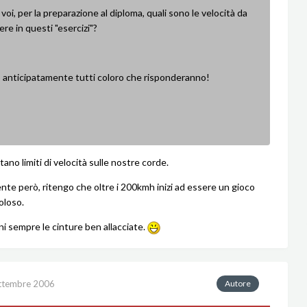
oi, per la preparazione al diploma, quali sono le velocità da
re in questi "esercizi"?
o anticipatamente tutti coloro che risponderanno!
tano limiti di velocità sulle nostre corde.
te però, ritengo che oltre i 200kmh inizi ad essere un gioco
oloso.
ni sempre le cinture ben allacciate.
ttembre 2006
Autore