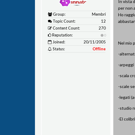
In vista 
per non a
Group:
Membri
Ho raggi
Topic Count:
12
abbastanz
Content Count:
270
Reputation:
0
Joined:
20/11/2005
Nel mio 
Status:
Offline
-alternat
-arpeggi 
-scala cr
-scale se
-legati (
-studio 
-El colibr