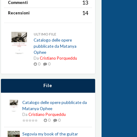
13
Commenti
14
Recensioni
ULTIMO FILE
Catalogo delle opere
pubblicate da Matanya
Ophee
Da
Cristiano Porqueddu
0
0
File
Catalogo delle opere pubblicate da
Matanya Ophee
Da
Cristiano Porqueddu
0
0
Segovia my book of the guitar