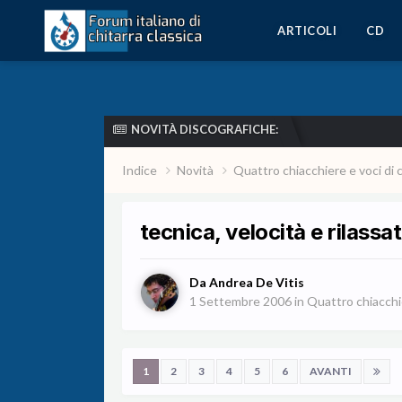
ARTICOLI
CD
NOVITÀ DISCOGRAFICHE:
Indice
Novità
Quattro chiacchiere e voci di 
tecnica, velocità e rilassa
Da
Andrea De Vitis
1 Settembre 2006
in
Quattro chiacchie
1
2
3
4
5
6
AVANTI