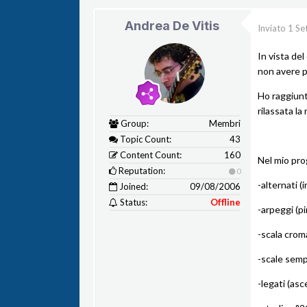
Andrea De Vitis
Inviato
1 Se
In vista del
non avere p
Ho raggiun
rilassata la
Group:
Membri
Topic Count:
43
Content Count:
160
Nel mio pro
Reputation:
0
-alternati (
Joined:
09/08/2006
Status:
Offline
-arpeggi (pi
-scala crom
-scale sempl
-legati (as