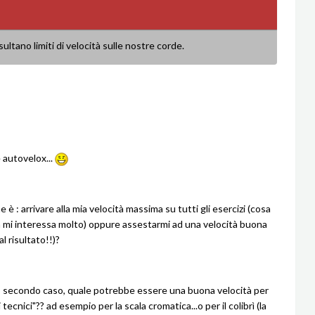
sultano limiti di velocità sulle nostre corde.
 autovelox...
 è : arrivare alla mia velocità massima su tutti gli esercizi (cosa
 mi interessa molto) oppure assestarmi ad una velocità buona
al risultato!!)?
o secondo caso, quale potrebbe essere una buona velocità per
i tecnici"?? ad esempio per la scala cromatica...o per il colibrì (la