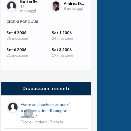
Butterfly
Andrea De Vitis
11
8 messaggi
messaggi
GIORNI POPOLARI
Set 4 2006
Set 1 2006
25 messaggi
24 messaggi
Set 6 2006
Set 3 2006
21 messaggi
19 messaggi
Discussioni recenti
Avete una bacheca annunci
o un mercatino di compra-
0
vendita ?
Ercole
· Iniziato
17 ore fa