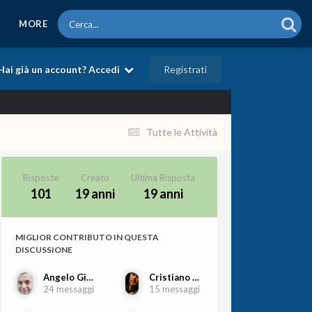
MORE
Registrati
Hai già un account? Accedi
Tutte le Attività
Risposte
Creato
Ultima Risposta
101
19 anni
19 anni
MIGLIOR CONTRIBUTO IN QUESTA
DISCUSSIONE
Angelo Gilardino
Cristiano Porqueddu
24 messaggi
15 messaggi