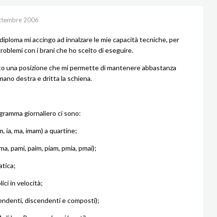
ttembre 2006
 diploma mi accingo ad innalzare le mie capacità tecniche, per
roblemi con i brani che ho scelto di eseguire.
to una posizione che mi permette di mantenere abbastanza
 mano destra e dritta la schiena.
gramma giornaliero ci sono:
im, ia, ma, imam) a quartine;
ma, pami, paim, piam, pmia, pmai);
atica;
ici in velocità;
cendenti, discendenti e composti);