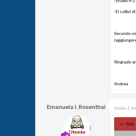
-studio n°2
-El colibrì d
Secondo voi,
raggiungere 
Ringrazio a
Andrea
Emanuela l. Rosenthal
Inviato
1 Se
Cita