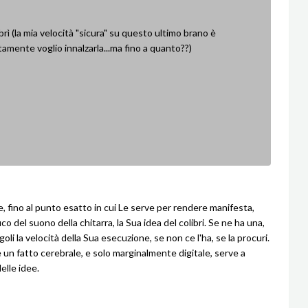
librì (la mia velocità "sicura" su questo ultimo brano è
tamente voglio innalzarla...ma fino a quanto??)
 fino al punto esatto in cui Le serve per rendere manifesta,
ico del suono della chitarra, la Sua idea del colibri. Se ne ha una,
goli la velocità della Sua esecuzione, se non ce l'ha, se la procuri.
è un fatto cerebrale, e solo marginalmente digitale, serve a
elle idee.