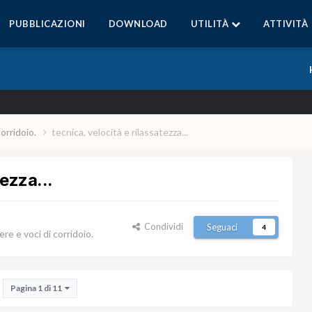
PUBBLICAZIONI
DOWNLOAD
UTILITÀ
ATTIVITÀ
corridoio.
tecnica, velocità e rilassatezza...
tezza...
Condividi
Seguaci
4
re e voci di corridoio.
Pagina 1 di 11