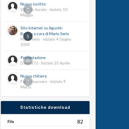
Nuovo iscritto
0
Vittorio Aprato
· Iniziato
10
Maggio
Sito internet su Agustín
Barrios a cura di Mario Serio
5
Mario Serio
· Iniziato
4 Giugno
2009
Presentazione
0
Damis672
· Iniziato
25 Aprile
Nuova chitarra
0
Paolo Guaccero
· Iniziato
9
Marzo
Statistiche download
82
File