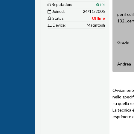
Reputation:
101
Joined:
24/11/2005
per il co
Status:
Offline
132...cer
Device:
Macintosh
Grazie
Andrea
Ovviamente,
nello specif
su quella re
La tecnica 
esprimere d