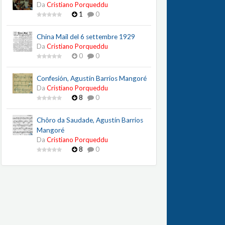
Da
Cristiano Porqueddu
1
0
China Mail del 6 settembre 1929
Da
Cristiano Porqueddu
0
0
Confesión, Agustín Barrios Mangoré
Da
Cristiano Porqueddu
8
0
Chôro da Saudade, Agustín Barrios
Mangoré
Da
Cristiano Porqueddu
8
0