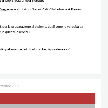
1 di Leo
Brouwer
(per i legati);
i
Sagreras
e altri studi "tecnici" di Villa Lobos e A.Barrios.
 per la preparazione al diploma, quali sono le velocità da
in questi "esercizi"?
nticipatamente tutti coloro che risponderanno!
ttembre 2006