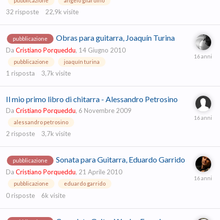
pubblicazione
angelo gilardino
32
risposte
22,9k
visite
Obras para guitarra, Joaquín Turina
pubblicazione
Da
Cristiano Porqueddu
,
14 Giugno 2010
pubblicazione
joaquín turina
1
risposta
3,7k
visite
Il mio primo libro di chitarra - Alessandro Petrosino
Da
Cristiano Porqueddu
,
6 Novembre 2009
alessandro petrosino
2
risposte
3,7k
visite
Sonata para Guitarra, Eduardo Garrido
pubblicazione
Da
Cristiano Porqueddu
,
21 Aprile 2010
pubblicazione
eduardo garrido
0
risposte
6k
visite