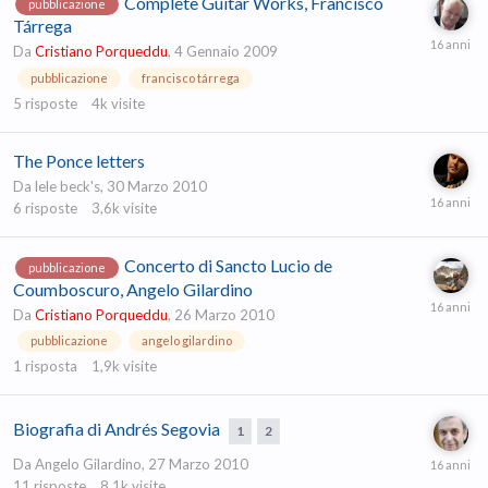
Complete Guitar Works, Francisco
pubblicazione
Tárrega
Da
Cristiano Porqueddu
,
4 Gennaio 2009
pubblicazione
francisco tárrega
5
risposte
4k
visite
The Ponce letters
Da
lele beck's
,
30 Marzo 2010
6
risposte
3,6k
visite
Concerto di Sancto Lucio de
pubblicazione
Coumboscuro, Angelo Gilardino
Da
Cristiano Porqueddu
,
26 Marzo 2010
pubblicazione
angelo gilardino
1
risposta
1,9k
visite
Biografia di Andrés Segovia
1
2
Da
Angelo Gilardino
,
27 Marzo 2010
11
risposte
8,1k
visite