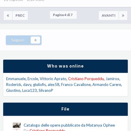
Pagina 4 di 7
PREC
AVANTI
Seguaci
0
Who was online
Emmanuele
Ercole
Vittorio Aprato
Cristiano Porqueddu
Jamirox
Roderick
davy
giuliofis
alex58
Franco Cavallone
Armando Carere
Giustino
Luca123
SilvanoP
File
Catalogo delle opere pubblicate da Matanya Ophee
Da
Cristiano Porqueddu