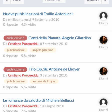
Nuove pubblicazioni di Emilio Antonucci
Da
emilioantonucci
,
9 Settembre 2010
0
risposte
4,3k
visite
Canti della Pianura, Angelo Gilardino
pubblicazione
Da
Cristiano Porqueddu
,
8 Settembre 2010
pubblicazione
angelo gilardino
0
risposte
5,8k
visite
Trio Op.38, Antoine de Lhoyer
pubblicazione
Da
Cristiano Porqueddu
,
3 Settembre 2010
pubblicazione
antoine de lhoyer
0
risposte
5,5k
visite
Le romanze da salotto di Michele Bellucci
Da
Cristiano Porqueddu
,
13 Giugno 2010
5
risposte
7,5k
visite