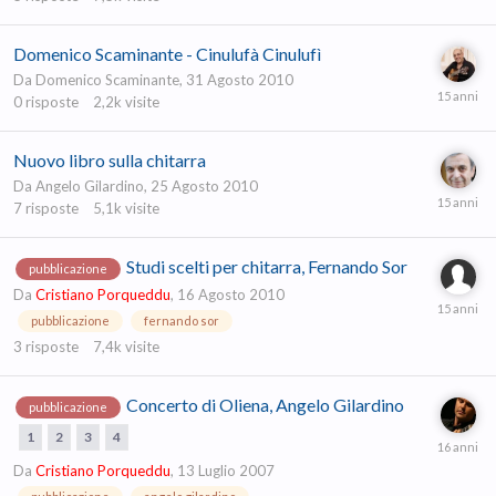
Domenico Scaminante - Cinulufà Cinulufì
Da
Domenico Scaminante
,
31 Agosto 2010
0
risposte
2,2k
visite
Nuovo libro sulla chitarra
Da
Angelo Gilardino
,
25 Agosto 2010
7
risposte
5,1k
visite
Studi scelti per chitarra, Fernando Sor
pubblicazione
Da
Cristiano Porqueddu
,
16 Agosto 2010
pubblicazione
fernando sor
3
risposte
7,4k
visite
Concerto di Oliena, Angelo Gilardino
pubblicazione
1
2
3
4
Da
Cristiano Porqueddu
,
13 Luglio 2007